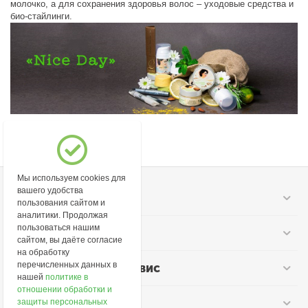
молочко, а для сохранения здоровья волос – уходовые средства и
био-стайлинги.
Мы используем cookies для
вашего удобства
Моя учетная запись
пользования сайтом и
аналитики. Продолжая
пользоваться нашим
Информация
сайтом, вы даёте согласие
на обработку
перечисленных данных в
Покупательский сервис
нашей
политике в
отношении обработки и
Контакты
защиты персональных