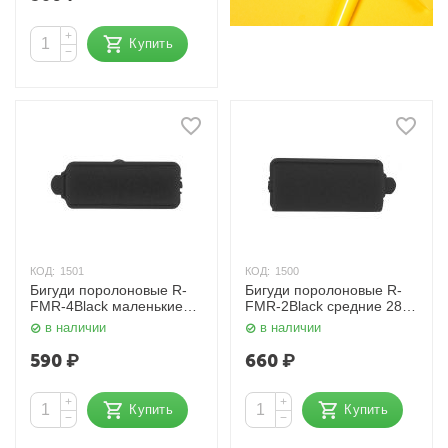
+
Купить
−
КОД:
1501
КОД:
1500
Бигуди поролоновые R-
Бигуди поролоновые R-
FMR-4Black маленькие
FMR-2Black средние 28
22 мм 12 шт. Dewal
мм 12 шт. Dewal
в наличии
в наличии
590
₽
660
₽
+
+
Купить
Купить
−
−