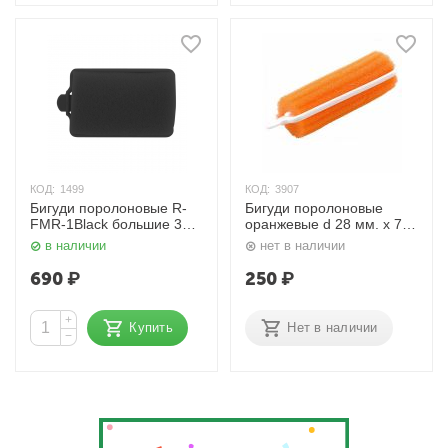
КОД:
1499
КОД:
3907
Бигуди поролоновые R-
Бигуди поролоновые
FMR-1Black большие 38
оранжевые d 28 мм. x 70
мм 12 шт. Dewal
мм. DBP28, 10 шт. Dewal
в наличии
нет в наличии
690
₽
250
₽
+
Купить
Нет в наличии
−