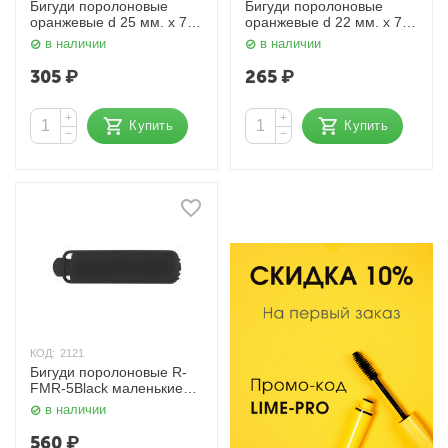
Бигуди поролоновые
Бигуди поролоновые
оранжевые d 25 мм. x 70
оранжевые d 22 мм. x 70
мм. DBP25, 10 шт. Dewal
мм. DBP22, 10 шт. Dewal
в наличии
в наличии
305
₽
265
₽
+
+
Купить
Купить
−
−
КОД:
2121
Бигуди поролоновые R-
FMR-5Black маленькие
16 мм 12 шт. Dewal
в наличии
560
₽