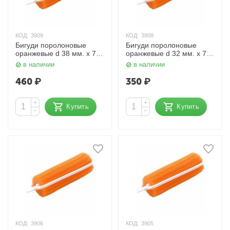
КОД:
3909
КОД:
3908
Бигуди поролоновые
Бигуди поролоновые
оранжевые d 38 мм. x 70
оранжевые d 32 мм. x 70
мм. DBP38, 10 шт. Dewal
мм. DBP32, 10 шт. Dewal
в наличии
в наличии
460
₽
350
₽
+
+
Купить
Купить
−
−
КОД:
3906
КОД:
3905