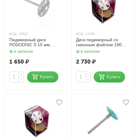
КОД:
16812
КОД:
17336
Педикюрный диск
Диск педикюрный со
PODODISC S 15 мм.
сменным файлом 180
Сталекс
грит 25 мм. Pododisk L
в наличии
в наличии
PDset-25 Сталекс
1 650
₽
2 730
₽
+
+
Купить
Купить
−
−