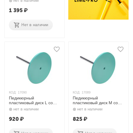
нет в наличии
1 395
₽
Нет в наличии
КОД:
17090
КОД:
17089
Педикюрный
Педикюрный
пластиковый диск L со
пластиковый диск М со
сменным файлом 180
сменным файлом 180
нет в наличии
нет в наличии
грит 5 шт. PPDset-25
грит 5 шт. PPDset-20
Сталекс
Сталекс
920
₽
825
₽