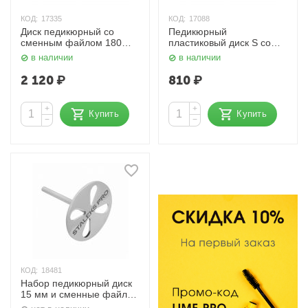
КОД:
17335
КОД:
17088
Диск педикюрный со
Педикюрный
сменным файлом 180
пластиковый диск S со
грит 20 мм. Pododisk М
сменным файлом 180
в наличии
в наличии
PDset-20 Сталекс
грит 5 шт. PPDset-15
Сталекс
2 120
₽
810
₽
+
+
Купить
Купить
−
−
КОД:
18481
Набор педикюрный диск
15 мм и сменные файлы
180 грит Expert S Сталекс