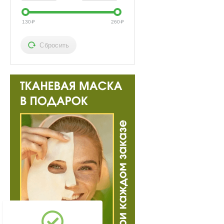
130
₽
260
₽
Сбросить