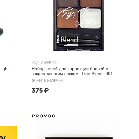
КОД:
CH/EB-001
ight
Набор теней для коррекции бровей с
закрепляющим воском "True Blend" 001
Коричневый 5,2 г. Charme
нет в наличии
375
₽