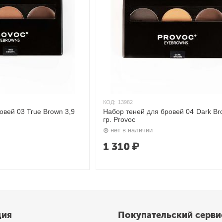
КОД:
13982
Brown 3,9
Набор теней для бровей 04 Dark Br
гр. Provoc
нет в наличии
1 310
₽
ция
Покупательский серви