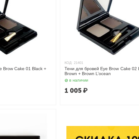
КОД:
21401
e Brow Cake 01 Black +
Тени для бровей Eye Brow Cake 02 L
Brown + Brown L’ocean
в наличии
1 005
₽