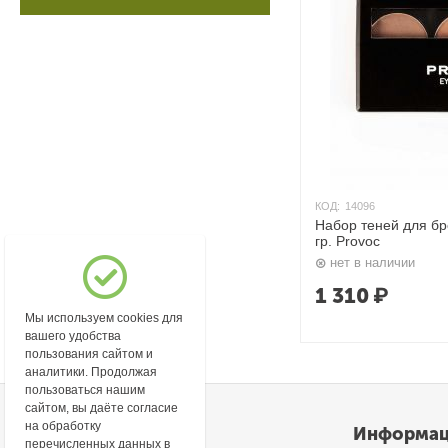
КОД:
14096
Набор теней для бровей 03 True 
гр. Provoc
нет в наличии
1 310
₽
Мы используем cookies для
вашего удобства
пользования сайтом и
аналитики. Продолжая
пользоваться нашим
сайтом, вы даёте согласие
на обработку
Моя учетная запись
Информа
перечисленных данных в