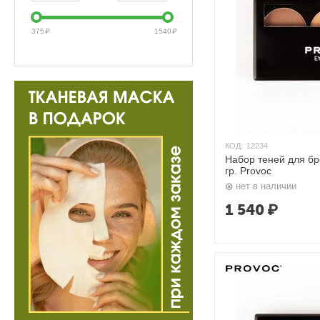
375
₽
1540
₽
КОД:
12234
Набор теней для бро
гр. Provoc
нет в наличии
1 540
₽