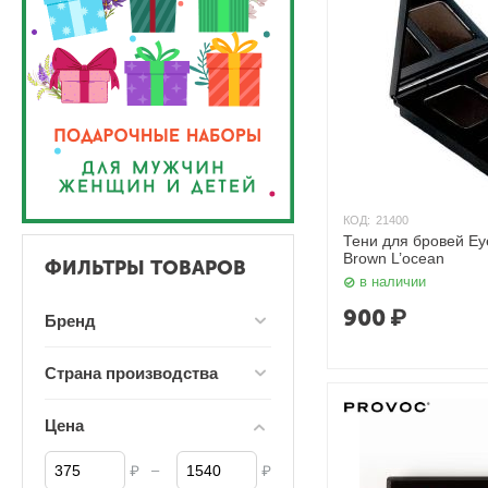
КОД:
21400
Тени для бровей Ey
Brown L’ocean
ФИЛЬТРЫ ТОВАРОВ
в наличии
900
₽
Бренд
Страна производства
Цена
–
₽
₽