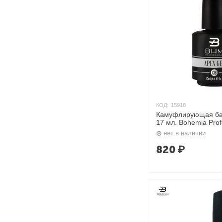
КОД:
15918
Камуфлирующая ба
17 мл. Bohemia Prof
нет в наличии
820
₽