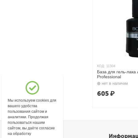
КОД:
11304
База для гель-лака
Professional
нет в наличии
605
₽
Мы используем cookies для
вашего удобства
пользования сайтом и
аналитики. Продолжая
пользоваться нашим
сайтом, вы даёте согласие
на обработку
Моя учетная запись
Информа