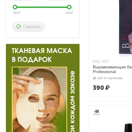
390
₽
835
₽
Сбросить
КОД:
9213
Выравнивающая баз
Professional
нет в наличии
390
₽