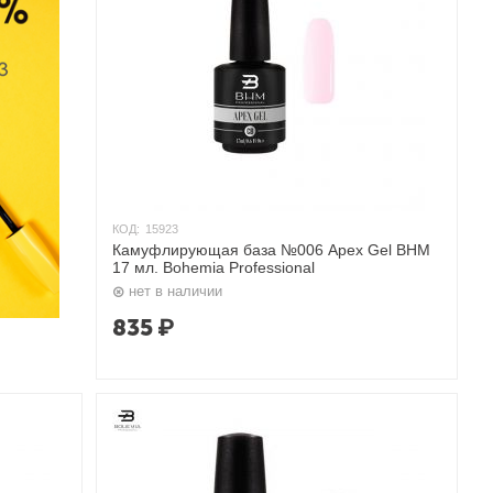
КОД:
15923
Камуфлирующая база №006 Apex Gel BHM
17 мл. Bohemia Professional
нет в наличии
835
₽