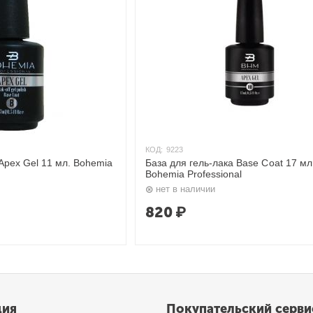
КОД:
9223
 Apex Gel 11 мл. Bohemia
База для гель-лака Base Coat 17 мл
Bohemia Professional
нет в наличии
820
₽
ция
Покупательский серви