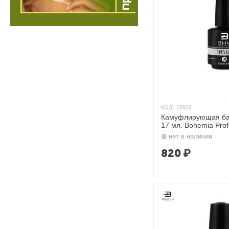
КОД:
15922
Камуфлирующая ба
17 мл. Bohemia Prof
нет в наличии
820
₽