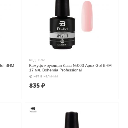
КОД:
15920
Gel BHM
Камуфлирующая база №003 Apex Gel BHM
17 мл. Bohemia Professional
нет в наличии
835
₽