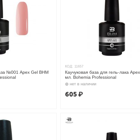
КОД:
11657
за №001 Apex Gel BHM
Каучуковая база для гель-лака Apex
essional
мл. Bohemia Professional
нет в наличии
605
₽