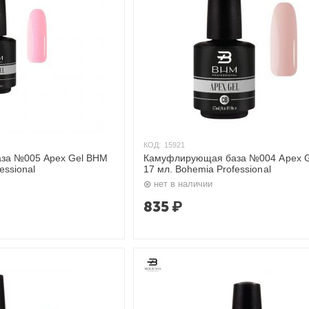
КОД:
15921
за №005 Apex Gel BHM
Камуфлирующая база №004 Apex 
essional
17 мл. Bohemia Professional
нет в наличии
835
₽