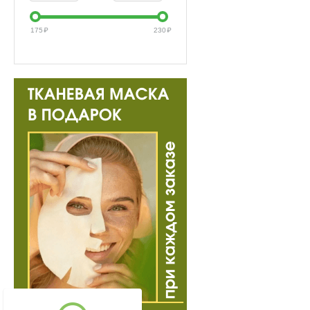
175
₽
230
₽