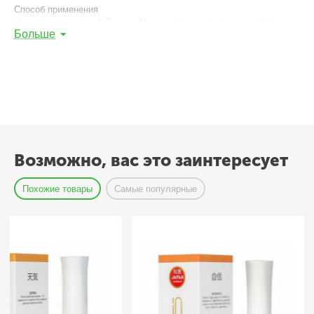
Способ применения
Нанести на ногти в 1-2 слоя. Можно использовать самостоятельно и
Больше
Состав
Butyl acetate,ethyl acetate,nitrocellulose,isopropyl alcohol,acetyl tributy
benzophenone-1 ci 77891 tocopheryl acetate alcohol denat. trimethylpentan
77491 1 ascophyllum nodosum extract ci 19140 ci 77499 calcium pantothena
Возможно, вас это заинтересует
Похожие товары
Самые популярные