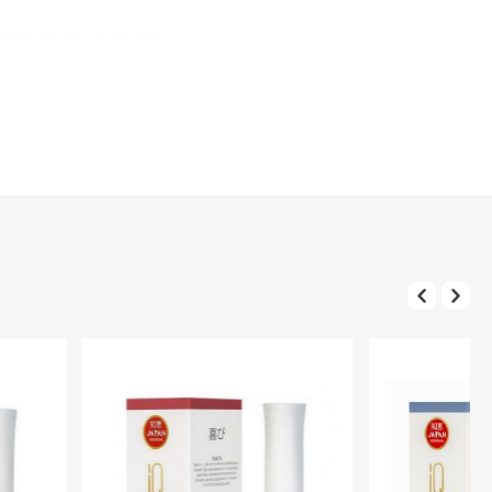
ся применять ежедневно.
es copolymer/ stearalkonium bentonite styrene/acrylates copolymer
oil polyvinyl butyral aqua helianthus annuus seed oil propylene glycol ci
ca.