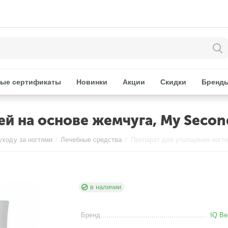
ые сертификаты
Новинки
Акции
Скидки
Бренд
 на основе жемчуга, My Second 
уходу за ногтями
/
Лечебные средства
/
в наличии
Бренд
IQ Be