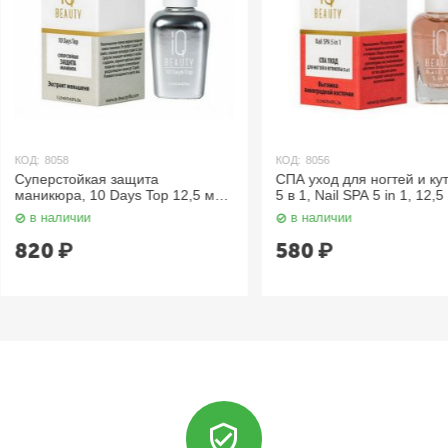
КОД:
8056
КОД:
8052
СПА уход для ногтей и кутикулы
Идеальный 
 12,5 мл.
5 в 1, Nail SPA 5 in 1, 12,5 мл. IQ
ногтей 5 в 1
Beauty
12,5 
в наличии
в наличии
580
₽
745
₽