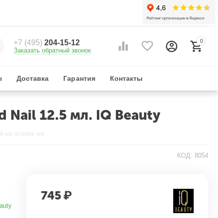
0
+7 (495)
204-15-12
Заказать обратный звонок
ы
Доставка
Гарантия
Контакты
Nail 12.5 мл. IQ Beauty
Препарат для утолщения ногтей на основе жемчуга, My Second Nail 12.5 мл. IQ Beauty
КОД:
8054
745
₽
auty