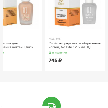
КОД:
8057
КОД:
8058
Стойкое средство от обгрызания
Суперстойкая защита
ногтей, No Bite 12.5 мл. IQ
маникюра, 10 Days Top
Beauty
IQ Beauty
в наличии
в наличии
745
₽
820
₽