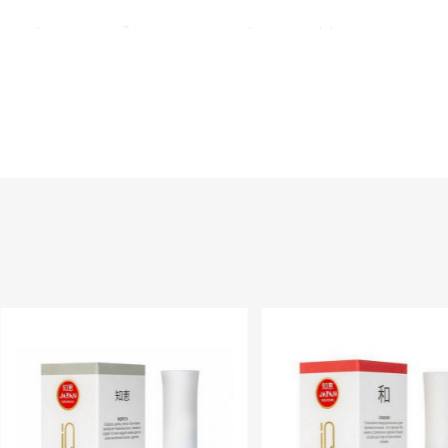
ли как базу под лак. Для достижения наибольшего эффекта рекомендует
l citrate,adipic acid/neopentyl glycol/trimellitic ,anhydride copolymer,acrylat
ediyl dibenzoate argania spinosa kernel oil hexanal plukenetia volubilis seed 
te cetyl peg/ppg-10/1 dimethicone ginkgo biloba leaf extract maris sal sili