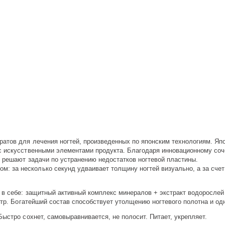
атов для лечения ногтей, произведенных по японским технологиям. Япо
с искусственными элементами продукта. Благодаря инновационному со
 решают задачи по устранению недостатков ногтевой пластины.
за несколько секунд удваивает толщину ногтей визуально, а за счет 
 в себе: защитный активный комплекс минералов + экстракт водорослей
льтр. Богатейший состав способствует утолщению ногтевого полотна и 
ыстро сохнет, самовыравнивается, не полосит. Питает, укрепляет.