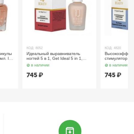
КОД:
4820
выравниватель
Высокоэффективный
, Get Ideal 5 in 1,
cтимулятор роста ногтей, Hi-
мл. IQ Beauty
Speed Growth 12,5 мл. IQ Beauty
в наличии
745
₽