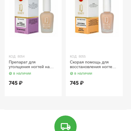
КОД:
8054
КОД:
8055
Препарат для
Скорая помощь для
утолщения ногтей на
восстановления ногтей,
основе жемчуга, My
Quick Help and Rebuild
в наличии
в наличии
Second Nail 12.5 мл. IQ
12.5 мл. IQ Beauty
Beauty
745
₽
745
₽