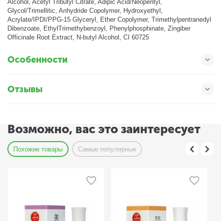
Alcohol, Acetyl Tributyl Citrate, Adipic Acid/Neopentyl,
Glycol/Trimellitic, Anhydride Copolymer, Hydroxyethyl,
Acrylate/IPDI/PPG-15 Glyceryl, Ether Copolymer, Trimethylpentranedyl
Dibenzoate, EthylTrimethybenzoyl, Phenylphosphinate, Zingiber
Officinale Root Extract, N-butyl Alcohol, CI 60725
Особенности
Отзывы
Возможно, вас это заинтересует
Похожие товары
Самые популярные