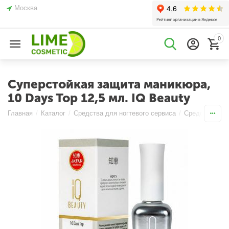
Москва
0
Суперстойкая защита маникюра,
10 Days Top 12,5 мл. IQ Beauty
Главная
/
Каталог
/
Средства для ногтевого сервиса
/
Средства по у