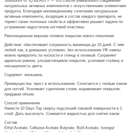
Solutions» от IQ BEAUTY — это способ уникального соединения
натуральных активных компонентов с искусственными элементами
продукта. Благодаря инновационному сочетанию натуральные
активные компоненты, входящие в состав каждого препарата, не
теряют своих полезных свойств и эффективно решают задачи по
устранению недостатков ногтевой пластины.
Революционное верхнее гелевое покрытие нового поколения
Действие: обеспечивает сохранность маникюра до 10 дней. С ним
любой лак, в домашних условиях, без использования УФ лампы
можно превратить по носкости и глянцу в гелевый. Сохраняет
идеально ровное, ультраглянцевое покрытие, усиливая глубину и
насыщенность цвета.
Содержит: женьшень.
Преимущества: прост в использовании. Сочетается с любым лаком
для ногтей. Усиливает сцепление слоев, выравнивает покрытие,
придавая объем.
Способ применения
Нанести 10 Days Top сверху подсохшей лаковой поверхности в 1
слой. Дать высохнуть. Снимается жидкостью для снятия лаков
Состав
Ethyl Acetate, Celluose Acetate Butyrate, Bytil Acetate, Isoropyl