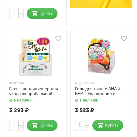
Wrinkle 100 гр. SANA
+
Купить
−
КОД:
700132
КОД:
226212
Гель – кондиционер для
Гель для лица с AHA &
ухода за проблемной
BHA “ Увлажнение и
кожей лица Eaude Medica
защита ” Detclear 75 гр.
в наличии
в наличии
140 гр. MOMOTANI
Meishoku
3 293
₽
3 523
₽
+
+
Купить
Купить
−
−