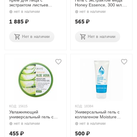
Крем для лица с
Гель с экстрактом мёда
экстрактом листьев
Honey Essence, 300 мл.
баобаба и 30% морского
Ekel
нет в наличии
нет в наличии
коллагена Moistfull
Collagen Cream, 75 мл.
1 885
₽
565
₽
Etude House
Нет в наличии
Нет в наличии
КОД:
15615
КОД:
18384
Увлажняющий
Универсальный гель с
универсальный гель с
коллагеном Moisture
алое вера 300 мл. Jigott
Collagen Purity 100%
нет в наличии
нет в наличии
Soothing Gel 100 мл.
Lebelage
455
₽
500
₽