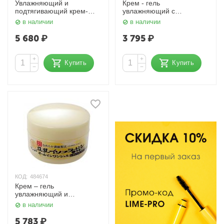
Увлажняющий и
Крем - гель
подтягивающий крем-
увлажняющий с
гель с ретинолом и
изофлавонами сои 6 в 1
в наличии
в наличии
изофлавонами сои (с
Soy Milk 100 гр. SANA
осветляющим эффектом)
5 680
₽
3 795
₽
Wrinkle 100 гр. SANA
+
+
Купить
Купить
−
−
КОД:
484674
Крем – гель
увлажняющий и
подтягивающий с
в наличии
ретинолом и
изофлавонами сои
5 783
₽