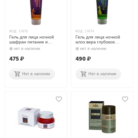
КОД:
17675
КОД:
17674
Гель для лица ночной
Гель для лица ночной
шафран питание и
алоэ вера глубокое
восстановление, 100 мл.
увлажнение и защита,
нет в наличии
нет в наличии
Aasha Herbals
100 мл. Aasha Herbals
475
₽
490
₽
Нет в наличии
Нет в наличии