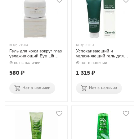
КОД:
21504
КОД:
21151
Гель для кожи вокруг глаз
Успокаивающий и
увлажняющий Eye Lift
увлажняющий гель для
Eye Contour Gel 10 г
лица с центеллой Cica
нет в наличии
нет в наличии
Mistine
ming Soothing Gel 200 мл
One-day’s you
580
₽
1 315
₽
Нет в наличии
Нет в наличии