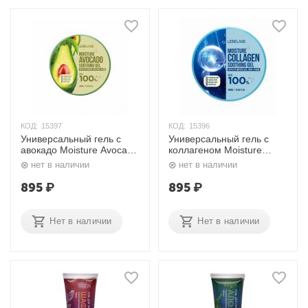
КОД:
15397
КОД:
15396
Универсальный гель с
Универсальный гель с
авокадо Moisture Avocado
коллагеном Moisture
Soothing Gel 300 мл.
Collagen 100% Soothing
нет в наличии
нет в наличии
Lebelage
Gel 300 мл. Lebelage
895
₽
895
₽
Нет в наличии
Нет в наличии