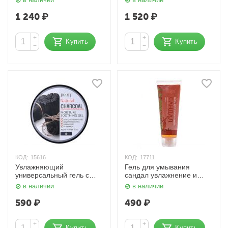
мл. Aravia
1 240
₽
1 520
₽
+
+
Купить
Купить
−
−
КОД:
15616
КОД:
17711
Увлажняющий
Гель для умывания
универсальный гель с
сандал увлажнение и
древесным углем 300 мл.
восстановление, 100 мл.
в наличии
в наличии
Jigott
Aasha Herbals
590
₽
490
₽
+
+
Купить
Купить