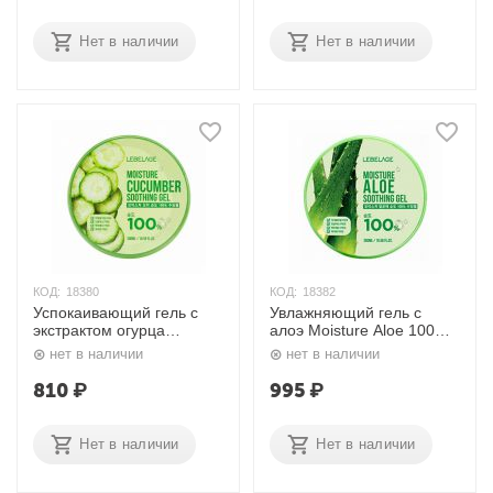
Нет в наличии
Нет в наличии
КОД:
18380
КОД:
18382
Успокаивающий гель с
Увлажняющий гель с
экстрактом огурца
алоэ Moisture Aloe 100%
Moisture Cucumber 100%
Soothing Gel 300 мл.
нет в наличии
нет в наличии
Soothing Gel 300 мл.
Lebelage
Lebelage
810
₽
995
₽
Нет в наличии
Нет в наличии