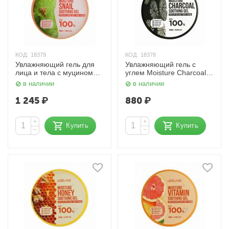
КОД:
18379
КОД:
18378
Увлажняющий гель для
Увлажняющий гель с
лица и тела с муцином
углем Moisture Charcoal
улитки Moisture Snail
100% Soothing Gel 300
в наличии
в наличии
100% Soothing Gel 300
мл. Lebelage
мл. Lebelage
1 245
₽
880
₽
+
+
Купить
Купить
−
−