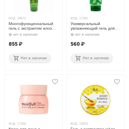
КОД:
18672
КОД:
17355
Многофункциональный
Универсальный
гель с экстрактом алоэ
увлажняющий гель для
Soothing Gel Aloe, 250 мл.
лица и тела с экстрактом
нет в наличии
нет в наличии
Ekel
алоэ 99% Aloe Soothing
Gel, 250 мл. Etude House
855
₽
560
₽
Нет в наличии
Нет в наличии
КОД:
17356
КОД:
13833