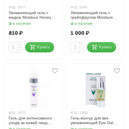
КОД:
18377
КОД:
18381
Увлажняющий гель с
Увлажняющий гель с
медом Moisture Honey
грейпфрутом Moisture
100% Soothing Gel 300
Vitamin 100% Soothing
в наличии
в наличии
мл. Lebelage
Gel 300 мл. Lebelage
810
₽
1 000
₽
+
+
Купить
Купить
−
−
КОД:
18079
КОД:
12952
Гель для интенсивного
Гель-контур для век
ухода за кожей лица,
увлажняющий Eye Gel
Intensive Action Gel 250
Moisturizer 30 мл. Aravia
в наличии
в наличии