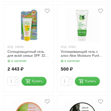
КОД:
246005
КОД:
18383
Солнцезащитный гель
Успокаивающий гель с
для всей семьи SPF 32
алоэ Aloe Moisture Purity
PA +++ Limo Limo 50 гр.
100% Soothing Gel 100
в наличии
в наличии
Meishoku
мл. Lebelage
2 443
₽
500
₽
+
+
Купить
Купить
−
−