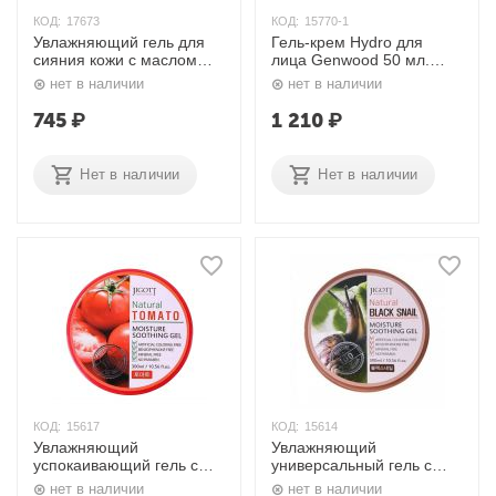
КОД:
17673
КОД:
15770-1
Увлажняющий гель для
Гель-крем Hydro для
сияния кожи с маслом
лица Genwood 50 мл.
кумкумади 50 гр. Indiale
Estel
нет в наличии
нет в наличии
745
₽
1 210
₽
Нет в наличии
Нет в наличии
КОД:
15617
КОД:
15614
Увлажняющий
Увлажняющий
успокаивающий гель с
универсальный гель с
экстрактом томата 300
муцином улитки 300 мл.
нет в наличии
нет в наличии