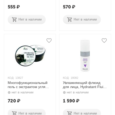
мл. Jigott
Jigott
555
₽
570
₽
Нет в наличии
Нет в наличии
КОД:
13827
КОД:
18082
Многофункциональный
Увлажняющий флюид
гель с экстрактом угля
для лица, Hydratant Fluid
300 гр. Ekel
Cream 150 мл. Aravia
нет в наличии
нет в наличии
720
₽
1 590
₽
Нет в наличии
Нет в наличии