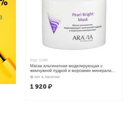
КОД:
12385
Маска альгинатная моделирующая с
жемчужной пудрой и морскими минералами
550 мл. Aravia
нет в наличии
1 920
₽