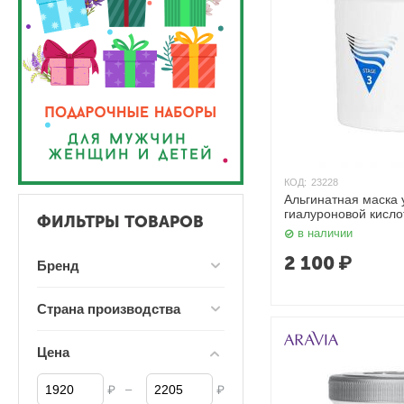
КОД:
23228
Альгинатная маска
гиалуроновой кисло
ФИЛЬТРЫ ТОВАРОВ
в наличии
2 100
₽
Бренд
Страна производства
Цена
–
₽
₽