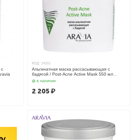
КОД:
24201
 с
Альгинатная маска рассасывающая с
ravia
бадягой / Post-Acne Active Mask 550 мл
Aravia
в наличии
2 205
₽