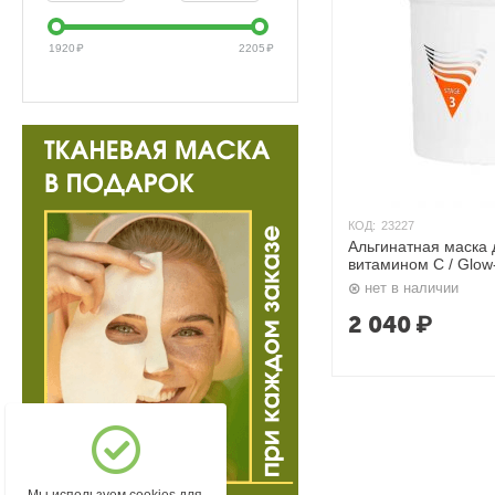
1920
₽
2205
₽
КОД:
23227
Альгинатная маска 
витамином С / Glow
Aravia
нет в наличии
2 040
₽