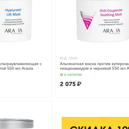
КОД:
23229
 ультраувлажняющая с
Альгинатная маска против купероза
той 550 мл Aravia
ниацинамидом и черникой 550 мл A
в наличии
2 075
₽