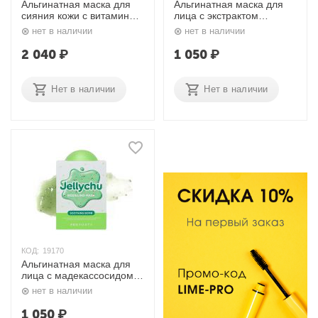
Альгинатная маска для
Альгинатная маска для
сияния кожи с витамином
лица с экстрактом
С / Glow-C Active Mask
жасмина и дамасской
нет в наличии
нет в наличии
550 мл Aravia
розой Jellychu Modeling
Mask, 50 гх2 шт/5 гх2 шт.
2 040
₽
1 050
₽
Beausta
Нет в наличии
Нет в наличии
КОД:
19170
Альгинатная маска для
лица с мадекассосидом и
чайным деревом Jellychu
нет в наличии
Modeling Mask, 50 гх2
шт/5 гх2 шт. Beausta
1 050
₽