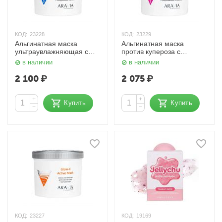
КОД:
23228
КОД:
23229
Альгинатная маска
Альгинатная маска
ультраувлажняющая с
против купероза с
гиалуроновой кислотой
ниацинамидом и
в наличии
в наличии
550 мл Aravia
черникой 550 мл Aravia
2 100
₽
2 075
₽
+
+
Купить
Купить
−
−
КОД:
23227
КОД:
19169