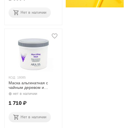
Нет в наличии
КОД:
18085
Маска альгинатная с
чайным деревом и
миоксинолом, Myo-Lifting
нет в наличии
550 мл. Aravia
1 710
₽
Нет в наличии