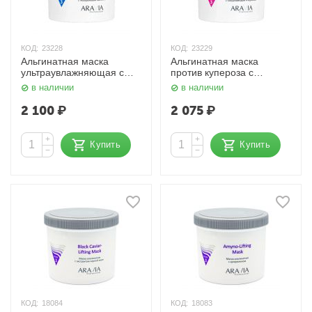
КОД:
23228
КОД:
23229
Альгинатная маска
Альгинатная маска
ультраувлажняющая с
против купероза с
гиалуроновой кислотой
ниацинамидом и
в наличии
в наличии
550 мл Aravia
черникой 550 мл Aravia
2 100
₽
2 075
₽
+
+
Купить
Купить
−
−
КОД:
18084
КОД:
18083