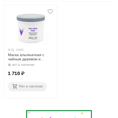
КОД:
18085
Маска альгинатная с
чайным деревом и
миоксинолом, Myo-Lifting
нет в наличии
550 мл. Aravia
1 710
₽
Нет в наличии