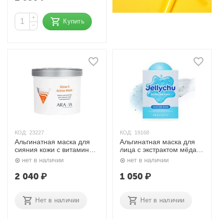
+
Купить
−
КОД:
23227
КОД:
19168
Альгинатная маска для
Альгинатная маска для
сияния кожи с витамином
лица с экстрактом мёда и
С / Glow-C Active Mask
семян баобаба Jellychu
нет в наличии
нет в наличии
550 мл Aravia
Modeling Mask, 50 гх2
шт/5 гх2 шт. Beausta
2 040
₽
1 050
₽
Нет в наличии
Нет в наличии