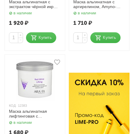
Маска альгинатная с
Маска альгинатная с
экстрактом чёрной икры,
аргирелином, Amyno-
Black Caviar-Lifting 550
Lifting 550 мл. Aravia
в наличии
в наличии
мл. Aravia
1 920
₽
1 710
₽
+
+
Купить
Купить
−
−
КОД:
12383
Маска альгинатная
лифтинговая с
экстрактом красного вина
в наличии
Red-Wine Lifting 550 мл.
Aravia
1 680
₽