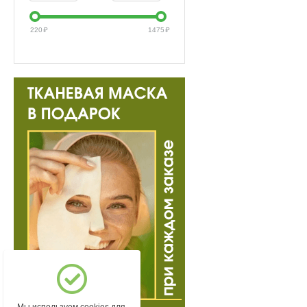
220
₽
1475
₽