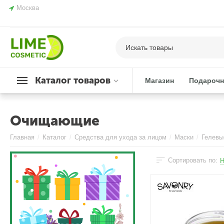
Москва
Каталог товаров
Магазин
Подарочн
Очищающие
Главная
/
Каталог
/
Средства для ухода за лицом
/
Маски
/
Гелевы
Сортировать по:
Н