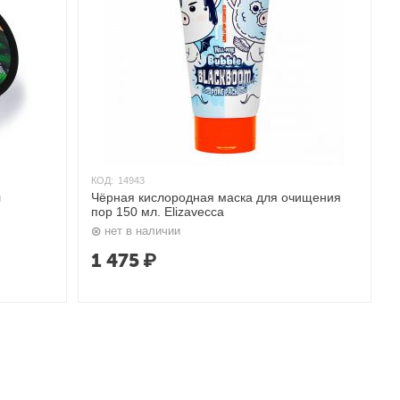
КОД:
14943
л
Чёрная кислородная маска для очищения
пор 150 мл. Elizavecca
нет в наличии
1 475
₽