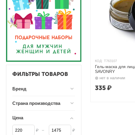
КОД:
T763107
Гель-маска для ли
SAVONRY
ФИЛЬТРЫ ТОВАРОВ
нет в наличии
335
₽
Бренд
Страна производства
Цена
–
₽
₽