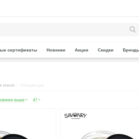
ые сертификаты
Новинки
Акции
Скидки
Бренд
е маски
/
Очищающие
овинки выше
47