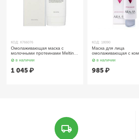
КОД:
К766076
КОД:
18090
Омолаживающая маска с
Маска для лица
молочными протеинами Melting
омолаживающая с ком
Snow Milky Pack 150 мл PEKAH
минеральных грязей, A
в наличии
в наличии
Mud Mask, 100 мл. Ara
1 045
₽
985
₽