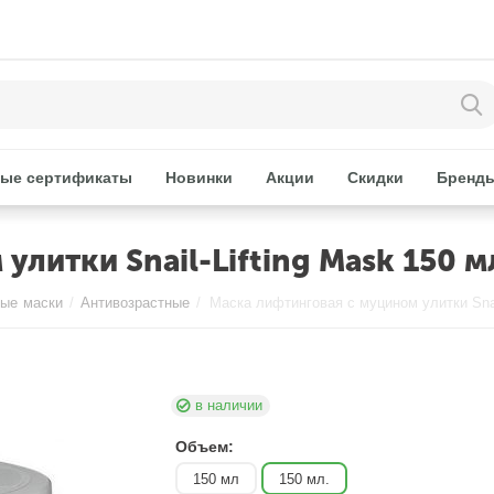
ые сертификаты
Новинки
Акции
Скидки
Бренд
литки Snail-Lifting Mask 150 мл
ые маски
/
Антивозрастные
/
в наличии
Объем:
150 мл
150 мл.