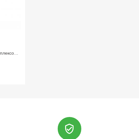
плексом
nti-Aging
via