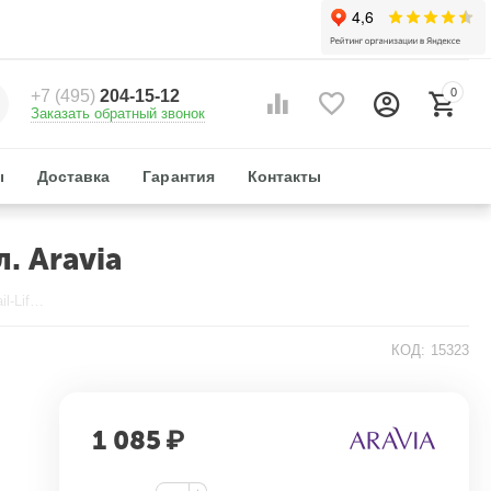
0
+7 (495)
204-15-12
Заказать обратный звонок
ы
Доставка
Гарантия
Контакты
. Aravia
Маска лифтинговая с муцином улитки Snail-Lifting Mask 150 мл. Aravia
КОД:
15323
1 085
₽