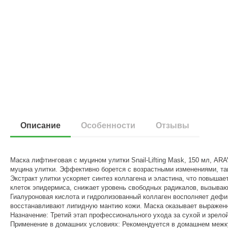
Описание
Особенности
Отзывы
Маска лифтинговая с муцином улитки Snail-Lifting Mask, 150 мл, A
муцина улитки. Эффективно борется с возрастными изменениями, так
Экстракт улитки ускоряет синтез коллагена и эластина, что повышае
клеток эпидермиса, снижает уровень свободных радикалов, вызыва
Гиалуроновая кислота и гидролизованный коллаген восполняет дефи
восстанавливают липидную мантию кожи. Маска оказывает выраженн
Назначение: Третий этап профессионального ухода за сухой и зрело
Применение в домашних условиях: Рекомендуется в домашнем межку