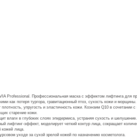
RAVIA Professional. Профессиональная маска с эффектом лифтинга для п
ими как потеря тургора, гравитационный птоз, сухость кожи и морщины.
т плотность, упругость и эластичность кожи. Коэнзим Q10 в сочетании 
ющих старение кожи.
цит влаги в глубоких слоях эпидермиса, устраняя сухость и шелушени
ый лифтинг-эффект, моделирует четкий контур лица, сокращает количе
й кожей лица.
рсовом уходе за сухой зрелой кожей по назначению косметолога.