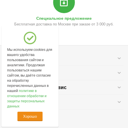
Специальное предложение
Бесплатная доставка по Москве при заказе от 3 000 руб.
Мы используем cookies для
вашего удобства
Моя учетная запись
пользования сайтом и
аналитики. Продолжая
пользоваться нашим
Информация
сайтом, вы даёте согласие
на обработку
перечисленных данных в
Покупательский сервис
нашей
политике в
отношении обработки и
Контакты
защиты персональных
данных
Хорошо
© 2026 lime-cosmetic.ru.