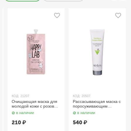
КОД:
21207
КОД:
20507
Очищающая маска для
Рассасывающая маска с
молодой кожи с розовой
поросуживающим
глиной / Pink Clay
эффектом Post-Acne
в наличии
в наличии
Cleansing Mask, 20 мл.
Balance Mask, 100 мл.
Happy Lab
Aravia
210
₽
540
₽