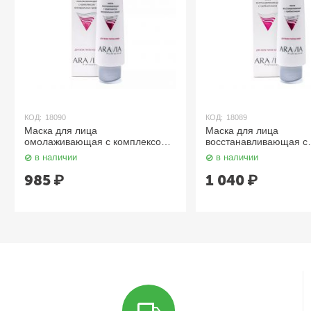
КОД:
18090
КОД:
18089
Маска для лица
Маска для лица
омолаживающая с комплексом
восстанавливающая с
минеральных грязей, Anti-Aging
пребиотиками, Pre-Bio
в наличии
в наличии
Mud Mask, 100 мл. Aravia
мл. Aravia
985
₽
1 040
₽