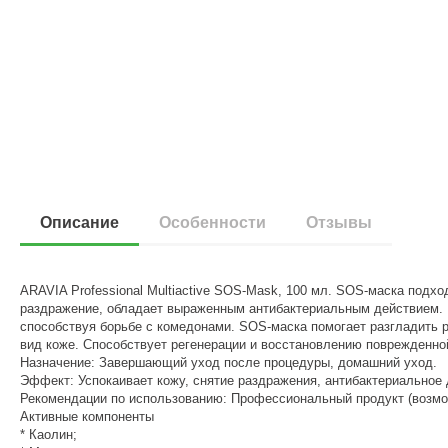
Описание
Особенности
Отзывы
ARAVIA Professional Multiactive SOS-Mask, 100 мл. SOS-маска подх
раздражение, обладает выраженным антибактериальным действием. 
способствуя борьбе с комедонами. SOS-маска помогает разгладить р
вид коже. Способствует регенерации и восстановлению поврежденно
Назначение: Завершающий уход после процедуры, домашний уход.
Эффект: Успокаивает кожу, снятие раздражения, антибактериальное 
Рекомендации по использованию: Профессиональный продукт (возмо
Активные компоненты
* Каолин;