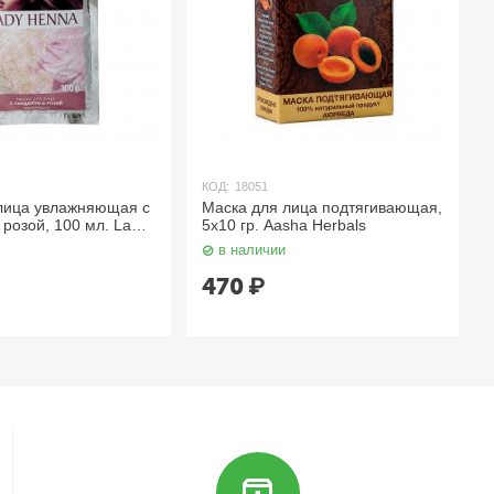
КОД:
18051
лица увлажняющая с
Маска для лица подтягивающая,
розой, 100 мл. Lady
5х10 гр. Aasha Herbals
в наличии
470
₽