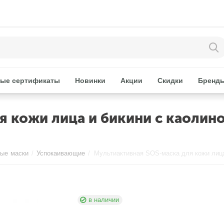
ые сертификаты
Новинки
Акции
Скидки
Бренд
 кожи лица и бикини с каолином
ые маски
/
Успокаивающие
/
в наличии