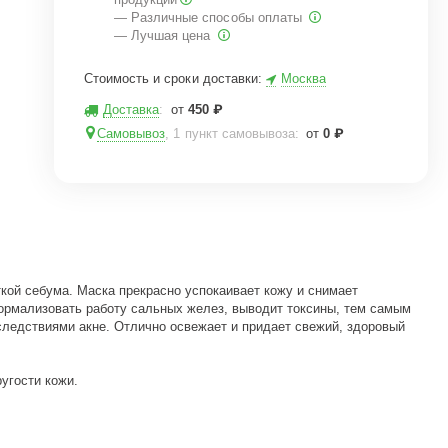
— Различные способы оплаты
— Лучшая цена
Стоимость и сроки доставки:
Москва
Доставка
:
от
450
₽
Самовывоз
, 1 пункт самовывоза
:
от
0
₽
ткой себума. Маска прекрасно успокаивает кожу и снимает
ормализовать работу сальных желез, выводит токсины, тем самым
оследствиями акне. Отлично освежает и придает свежий, здоровый
угости кожи.