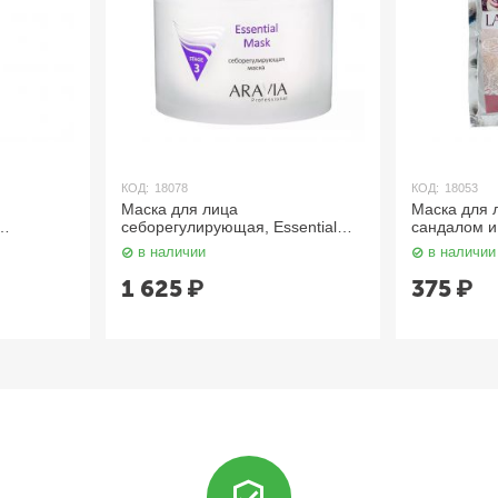
КОД:
18078
КОД:
18053
Маска для лица
Маска для 
себорегулирующая, Essential
сандалом и 
 Mask 100
Mask 300 мл. Aravia
Henna
в наличии
в наличии
1 625
₽
375
₽