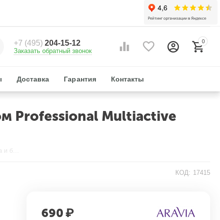
0
+7 (495)
204-15-12
Заказать обратный звонок
ы
Доставка
Гарантия
Контакты
 Professional Multiactive
Мультиактивная SOS-маска для кожи лица и бикини с каолином Professional Multiactive SOS-Mask 100 мл. Aravia
КОД:
17415
690
₽