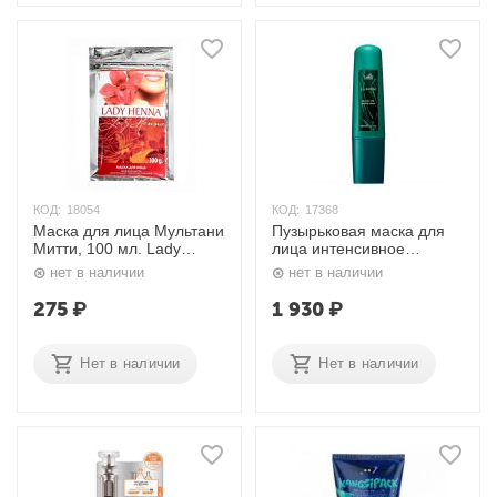
КОД:
18054
КОД:
17368
Маска для лица Мультани
Пузырьковая маска для
Митти, 100 мл. Lady
лица интенсивное
Henna
очищение и увлажнение
нет в наличии
нет в наличии
La-Pause Marine Tok
Bubble Mask 100 мл.
275
₽
1 930
₽
Lador
Нет в наличии
Нет в наличии