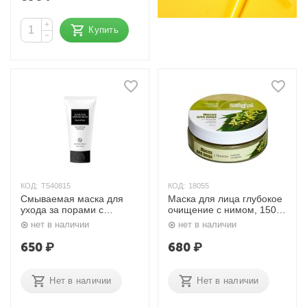
+
Купить
−
КОД:
T540815
КОД:
18055
Cмываемая маска для
Маска для лица глубокое
ухода за порами с
очищение с нимом, 150
каолином и бобами
мл. Aasha Herbals
нет в наличии
нет в наличии
Адзуки 60 мл. RODA ROJI
650
₽
680
₽
Нет в наличии
Нет в наличии