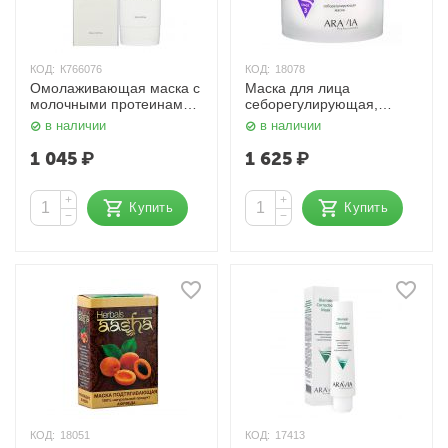
КОД:
К766076
КОД:
18078
Омолаживающая маска с
Маска для лица
молочными протеинами
себорегулирующая,
Melting Snow Milky Pack
Essential Mask 300 мл.
в наличии
в наличии
150 мл PEKAH
Aravia
1 045
₽
1 625
₽
+
+
Купить
Купить
−
−
КОД:
18051
КОД:
17413