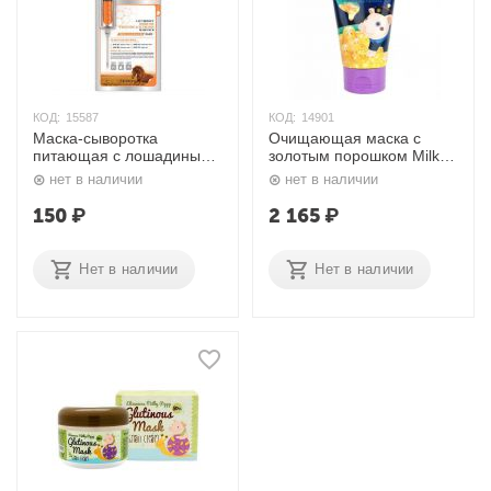
КОД:
15587
КОД:
14901
Маска-сыворотка
Очищающая маска с
питающая с лошадиным
золотым порошком Milky
жиром Lap Therapy Horse
Piggy Kangsi Pack Mask
нет в наличии
нет в наличии
Oil Whitening & Nutrition
120 мл. Elizavecca
Ampoule Mask Pack 25
150
₽
2 165
₽
мл. Deoproce
Нет в наличии
Нет в наличии