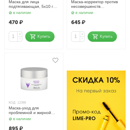
Маска для лица
Маска-корректор против
подтягивающая, 5х10 гр.
несовершенств
Aasha Herbals
Professional Blemish
в наличии
в наличии
Correction Mask 100 мл.
Aravia
470
₽
645
₽
+
+
Купить
Купить
−
−
КОД:
12386
Маска-уход для
проблемной и жирной
кожи Anti-Acne 150 мл.
в наличии
Aravia
895
₽