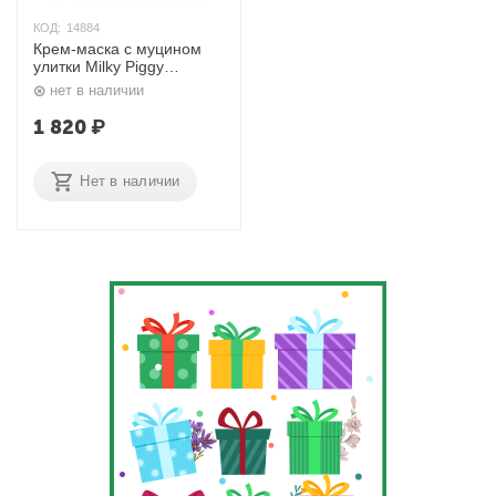
КОД:
14884
Крем-маска с муцином
улитки Milky Piggy
Glutinous Mask 80% Snail
нет в наличии
Cream 100 мл. Elizavecca
1 820
₽
Нет в наличии