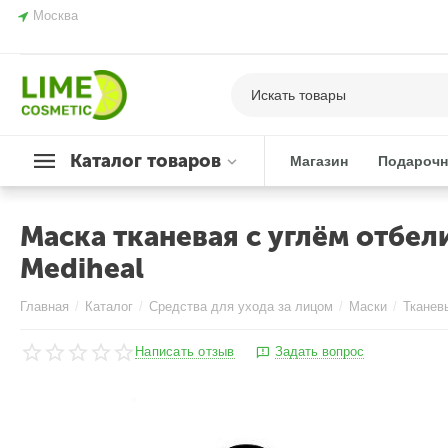
Москва
Каталог товаров
Магазин
Подарочн
Маска тканевая с углём отбел
Mediheal
Главная
/
Каталог
/
Средства для ухода за лицом
/
Маски
/
Тканев
Написать отзыв
Задать вопрос