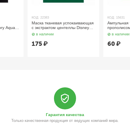
КОД:
22383
КОД:
15631
Маска тканевая успокаивающая
Ампульная 
ory Aqua
с экстрактом центеллы Disney
прополисом
Mask 30 мл
Сollection Barrier Сica Mask 30
Jigott
в наличии
в наличии
мл JMsolution
175
₽
60
₽
Гарантия качества
Только качественная продукция от ведущих компаний мира.