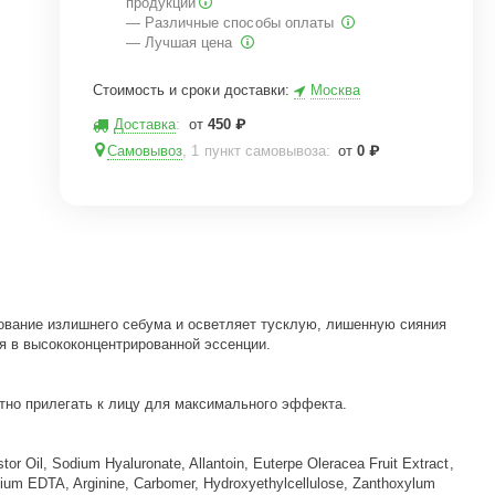
продукции
— Различные способы оплаты
— Лучшая цена
Стоимость и сроки доставки:
Москва
Доставка
:
от
450
₽
Самовывоз
, 1 пункт самовывоза
:
от
0
₽
азование излишнего себума и осветляет тусклую, лишенную сияния
я в высококонцентрированной эссенции.
отно прилегать к лицу для максимального эффекта.
r Oil, Sodium Hyaluronate, Allantoin, Euterpe Oleracea Fruit Extract,
sodium EDTA, Arginine, Carbomer, Hydroxyethylcellulose, Zanthoxylum