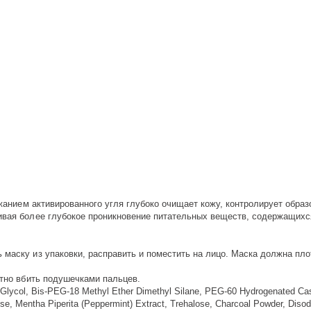
ержанием активированного угля глубоко очищает кожу, контролирует обр
чивая более глубокое проникновение питательных веществ, содержащихс
 маску из упаковки, расправить и поместить на лицо. Маска должна пл
атно вбить подушечками пальцев.
e Glycol, Bis-PEG-18 Methyl Ether Dimethyl Silane, PEG-60 Hydrogenated Casto
ucose, Mentha Piperita (Peppermint) Extract, Trehalose, Charcoal Powder, Di