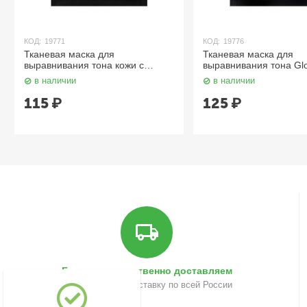
КОД:
19771
КОД:
19776
Тканевая маска для
Тканевая маска для
выравнивания тона кожи с
выравнивания тона Gl
экстрактом жасмина Active 30 мл
Tocopherol Vitamin C 
в наличии
в наличии
JMsolution
JMsolution
115
₽
125
₽
Быстро и качественно доставляем
Осуществляем доставку по всей России