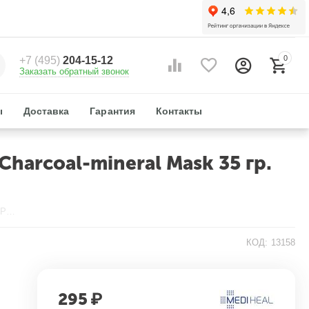
0
+7 (495)
204-15-12
Заказать обратный звонок
ы
Доставка
Гарантия
Контакты
harcoal-mineral Mask 35 гр.
Маска тканевая с углём отбеливающая W.H.P White Hydrating Charcoal-mineral Mask 35 гр. Mediheal
КОД:
13158
295
₽