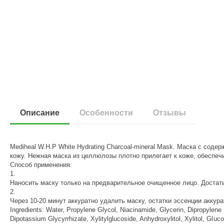
Описание
Особенности
Отзывы
Mediheal W.H.P White Hydrating Charcoal-mineral Mask. Маска с сод
кожу. Нежная маска из целлюлозы плотно прилегает к коже, обеспе
Способ применения:
1.
Наносить маску только на предварительное очищенное лицо. Достать
2.
Через 10-20 минут аккуратно удалить маску, остатки эссенции аккур
Ingredients: Water, Propylene Glycol, Niacinamide, Glycerin, Dipropylen
Dipotassium Glycyrrhizate, Xylitylglucoside, Anhydroxylitol, Xylitol, Gl