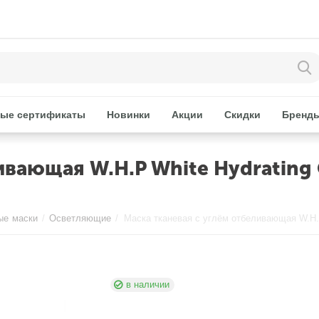
ые сертификаты
Новинки
Акции
Скидки
Бренд
ивающая W.H.P White Hydrating C
ые маски
/
Осветляющие
/
в наличии