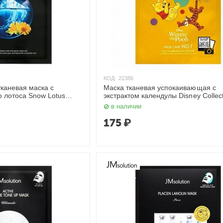
КОД:
22386
аневая маска с
Маска тканевая успокаивающая с
о лотоса Snow Lotus
экстрактом календулы Disney Collecti
tion
Barrier 30 мл JMsolution
в наличии
175
₽