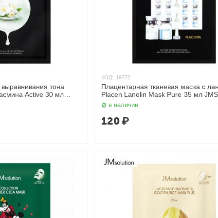
КОД:
19772
 выравнивания тона
Плацентарная тканевая маска с ла
асмина Active 30 мл
Placen Lanolin Mask Pure 35 мл JMS
в наличии
120
₽