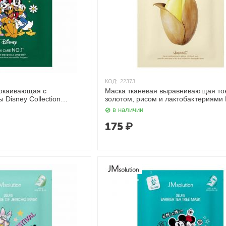
КОД:
22373
покаивающая с
Маска тканевая выравнивающая тон
 Disney Сollection
золотом, рисом и лактобактериями 
0 мл JMsolution
Saccharomyces Golden Rice Mask 3
в наличии
JMsolution
175
₽