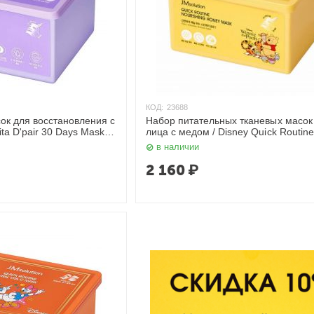
КОД:
23688
ок для восстановления с
Набор питательных тканевых масок
ta D'pair 30 Days Mask,
лица с медом / Disney Quick Routine
Nourishing Honey Mask, 350 мл JMso
в наличии
2 160
₽