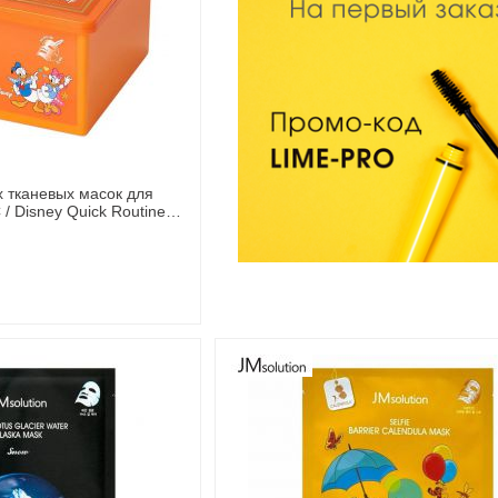
 тканевых масок для
/ Disney Quick Routine
50 мл JMsolution