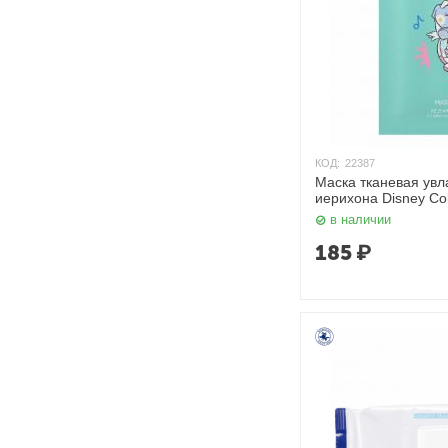
КОД:
22387
Маска тканевая ув
иерихона Disney Coll
Of Jericho Mask 30 
в наличии
185
₽