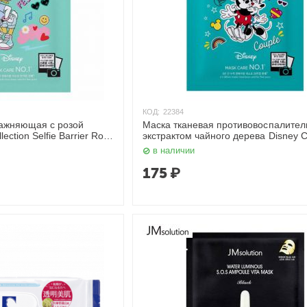
КОД:
22384
лажняющая с розой
Маска тканевая противовоспалител
ection Selfie Barrier Rose
экстрактом чайного дерева Disney Co
мл JMsolution
Selfie Barrier Tea Tree Mask 30 мл J
в наличии
175
₽