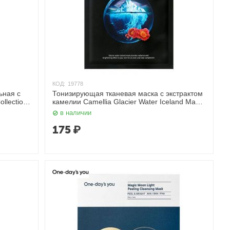
КОД:
19778
ьная с
Тонизирующая тканевая маска с экстрактом
llection
камелии Camellia Glacier Water Iceland Mask
Msolution
Snow 30 мл JMsolution
в наличии
175
₽