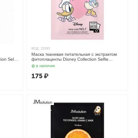
КОД:
22393
Маска тканевая питательная с экстрактом
on Selfie
фитоплаценты Disney Collection Selfie
Nourishing Phyto Placenta Mask 30 мл
в наличии
JMsolution
175
₽