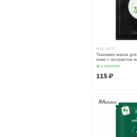
КОД:
19771
Тканевая маска для
кожи с экстрактом ж
JMsolution
в наличии
115
₽