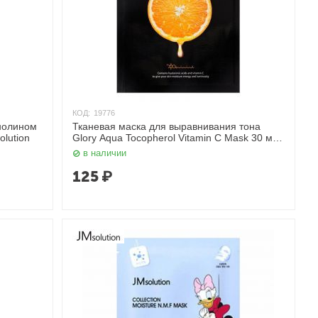
КОД:
19776
нолином
Тканевая маска для выравнивания тона
olution
Glory Aqua Tocopherol Vitamin C Mask 30 мл
JMsolution
в наличии
125
₽