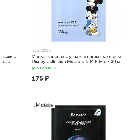
КОД:
22378
 кожи с
Маска тканевая с увлажняющим фактором
Lacto
Disney Сollection Moisture N.M.F Mask 30 мл
0 мл
JMsolution
в наличии
175
₽