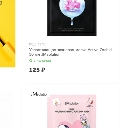
КОД:
19770
Увлажняющая тканевая маска Active Orchid
30 мл JMsolution
в наличии
125
₽