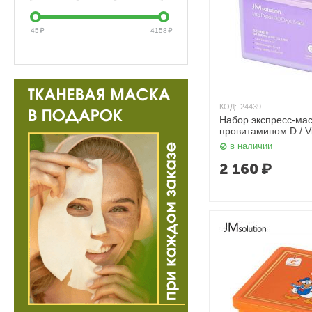
45
₽
4158
₽
КОД:
24439
Набор экспресс-мас
провитамином D / Vi
30 шт. JMsolution
в наличии
2 160
₽