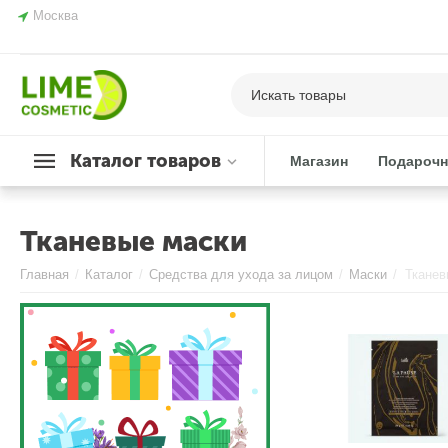
Москва
Каталог товаров
Магазин
Подарочн
Тканевые маски
Главная
/
Каталог
/
Средства для ухода за лицом
/
Маски
/
Тканев