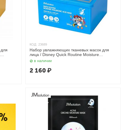
КОД:
23689
 для
Набор увлажняющих тканевых масок для
лица / Disney Quick Routine Moisture
lution
Hyaluronic Acid Mask, 350 мл JMsolution
в наличии
2 160
₽