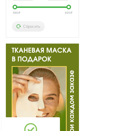
560
₽
920
₽
Сбросить