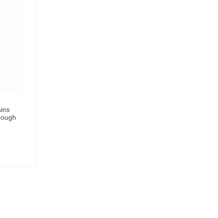
ins
nough