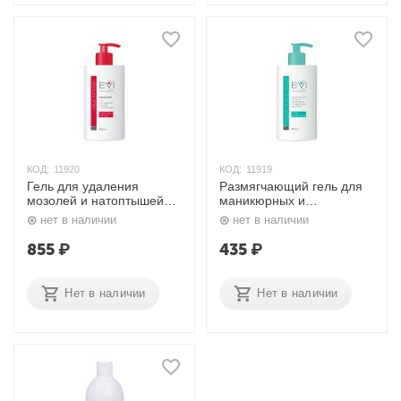
КОД:
11920
КОД:
11919
Гель для удаления
Размягчающий гель для
мозолей и натоптышей
маникюрных и
450 мл. EVI professional
педикюрных ванночек
нет в наличии
нет в наличии
450 мл. EVI professional
855
₽
435
₽
Нет в наличии
Нет в наличии