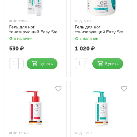
КОД:
12868
КОД:
5311
Гель для ног
Гель для ног
тонизирующий Easy Step
тонизирующий Easy Step
100 мл. Aravia
550 мл. Aravia
в наличии
в наличии
530
₽
1 020
₽
+
+
Купить
Купить
−
−
КОД:
12140
КОД:
12139