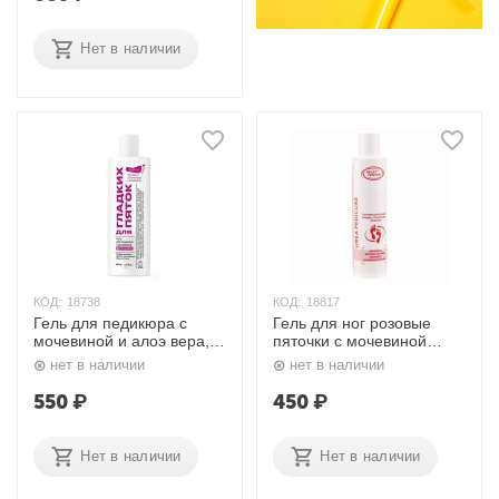
Нет в наличии
КОД:
18738
КОД:
18817
Гель для педикюра с
Гель для ног розовые
мочевиной и алоэ вера,
пяточки с мочевиной
400 мл. EpilProfi
Century Urea Pedicure,
нет в наличии
нет в наличии
500 мл. Nexxt
550
₽
450
₽
Нет в наличии
Нет в наличии