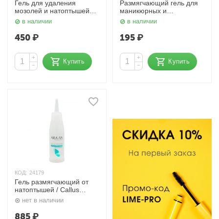
Гель для удаления
Размягчающий гель для
мозолей и натоптышей
маникюрных и
150 мл. EVI professional
педикюрных ванн 150 мл.
в наличии
в наличии
EVI professional
450
₽
195
₽
+
+
Купить
Купить
−
−
КОД:
24179
Гель размягчающий от
натоптышей / Callus
Remover 100 мл Aravia
нет в наличии
885
₽