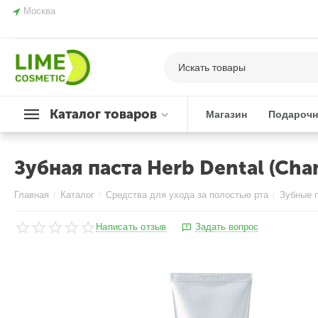
Москва
Каталог товаров
Магазин
Подарочн
Зубная паста Herb Dental (Cha
Главная
/
Каталог
/
Средства для ухода за полостью рта
/
Зубные 
Написать отзыв
Задать вопрос