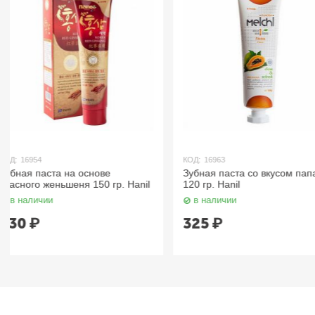
КОД:
16963
КОД:
16936
Зубная паста со вкусом папайи
Зубная паста с экстра
120 гр. Hanil
годжи 200 гр. Hanil
в наличии
в наличии
325
₽
495
₽