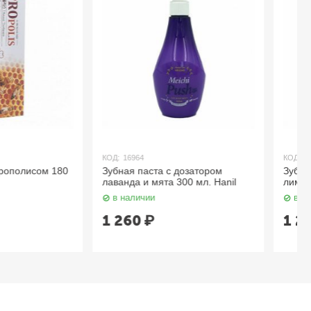
КОД:
16966
та с дозатором
Зубная паста с дозатором
ята 300 мл. Hanil
лимон и мята 300 мл. Hanil
в наличии
1 260
₽