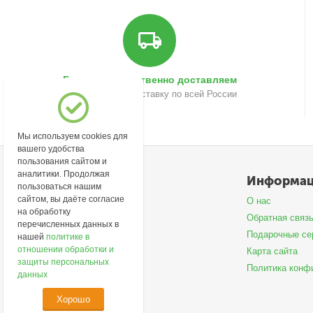
Быстро и качественно доставляем
Осуществляем доставку по всей России
Мы используем cookies для
вашего удобства
пользования сайтом и
аналитики. Продолжая
Моя учетная запись
Информа
пользоваться нашим
сайтом, вы даёте согласие
Войти
О нас
на обработку
Создать учетную запись
Обратная связ
перечисленных данных в
Подарочные се
нашей
политике в
отношении обработки и
Карта сайта
защиты персональных
Политика конф
данных
Хорошо