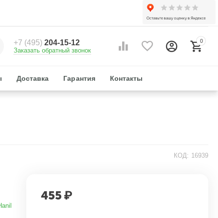
0
+7 (495)
204-15-12
Заказать обратный звонок
ы
Доставка
Гарантия
Контакты
КОД:
16939
455
₽
Hanil