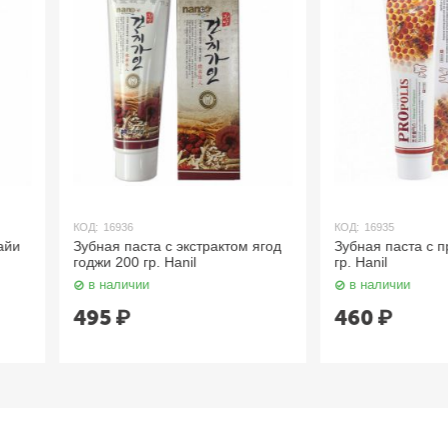
КОД:
16935
КОД:
16964
ктом ягод
Зубная паста c прополисом 180
Зубная пас
гр. Hanil
лаванда и м
в наличии
в наличии
460
₽
1 260
₽