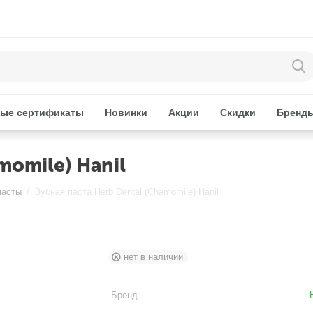
ые сертификаты
Новинки
Акции
Скидки
Бренд
momile) Hanil
пасты
/
Зубная паста Herb Dental (Chamomile) Hanil
нет в наличии
Бренд