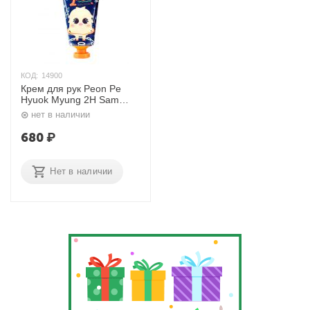
КОД:
14900
Крем для рук Peon Pe
Hyuok Myung 2H Sam
Hand Cream 80 мл.
нет в наличии
Elizavecca
680
₽
Нет в наличии