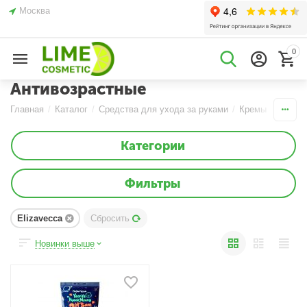
Москва
0
Антивозрастные
Главная
/
Каталог
/
Средства для ухода за руками
/
Кремы
/
Антиво
Категории
Фильтры
Elizavecca
Сбросить
Новинки выше