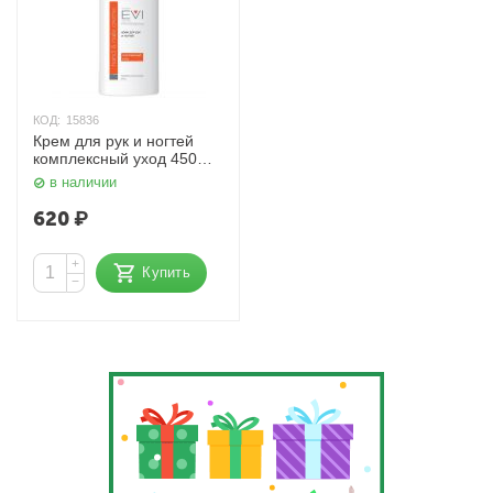
КОД:
15836
Крем для рук и ногтей
комплексный уход 450
мл. EVI professional
в наличии
620
₽
+
Купить
−