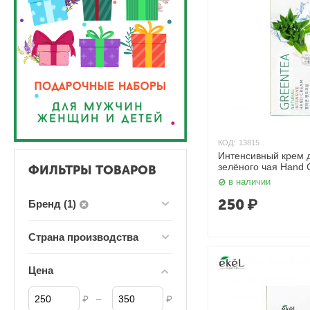
КОД:
13815
Интенсивный крем д
зелёного чая Hand 
ФИЛЬТРЫ ТОВАРОВ
Tea 100 мл. Ekel
в наличии
250
₽
Бренд (1)
Страна производства
Цена
–
₽
₽