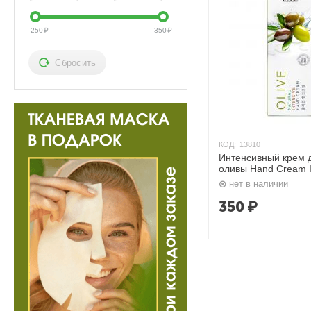
250
₽
350
₽
Сбросить
КОД:
13810
Интенсивный крем д
оливы Hand Cream In
Ekel
нет в наличии
350
₽