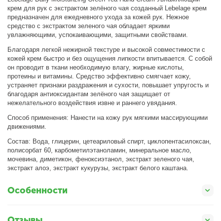
крем для рук с экстрактом зелёного чая созданный Lebelage крем
предназначен для ежедневного ухода за кожей рук. Нежное
средство с экстрактом зеленого чая обладает яркими
увлажняющими, успокаивающими, защитными свойствами.
Благодаря легкой нежирной текстуре и высокой совместимости с
кожей крем быстро и без ощущения липкости впитывается. С собой
он проводит в ткани необходимую влагу, жирные кислоты,
протеины и витамины. Средство эффективно смягчает кожу,
устраняет признаки раздражения и сухости, повышает упругость и
благодаря антиоксидантам зелёного чая защищает от
нежелательного воздействия извне и раннего увядания.
Способ применения: Нанести на кожу рук мягкими массирующими
движениями.
Cocтав: Bода, глицерин, цетеариловый спирт, циклопентасилоксан,
полисорбат 60, карбометилэтаноламин, минеральное масло,
мочевина, диметикон, феноксиэтанол, экстракт зеленого чая,
экстракт алоэ, экстракт кукурузы, экстракт белого каштана.
Особенности
Отзывы