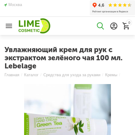
Москва
0
Увлажняющий крем для рук с
экстрактом зелёного чая 100 мл.
Lebelage
Главная
/
Каталог
/
Средства для ухода за руками
/
Кремы
/