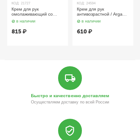
КОД:
21727
КОД:
24594
Крем для рук
Крем для рук
омолаживающий со
антивозрастной / Argana
скваланом и муцином
Rich Cream Oil SPF 20
в наличии
в наличии
улитки / Anti-age
100 мл Aravia
Complex Cream 150 мл
815
₽
610
₽
Aravia
Быстро и качественно доставляем
Осуществляем доставку по всей России