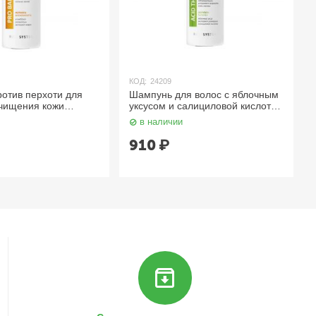
КОД:
24209
отив перхоти для
Шампунь для волос с яблочным
очищения кожи
уксусом и салициловой кислотой
лос 420 мл Aravia
420 мл Aravia
в наличии
910
₽