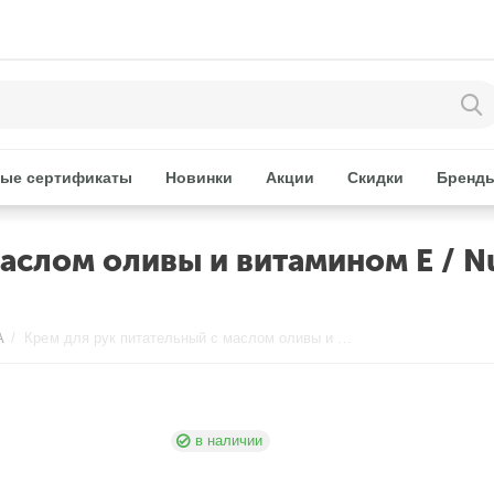
ые сертификаты
Новинки
Акции
Скидки
Бренд
аслом оливы и витамином Е / Nu
A
/
Крем для рук питательный с маслом оливы и витамином Е / Nutrition Complex Cream 150 мл Aravia
в наличии