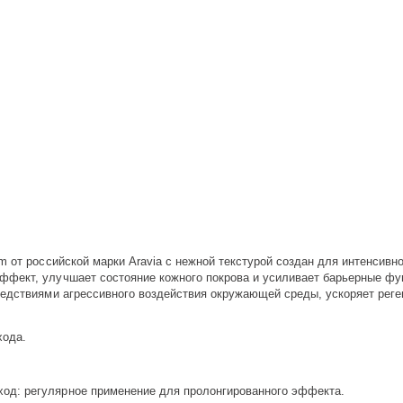
m от российской марки Aravia с нежной текстурой создан для интенсив
фект, улучшает состояние кожного покрова и усиливает барьерные фун
ледствиями агрессивного воздействия окружающей среды, ускоряет реге
хода.
од: регулярное применение для пролонгированного эффекта.