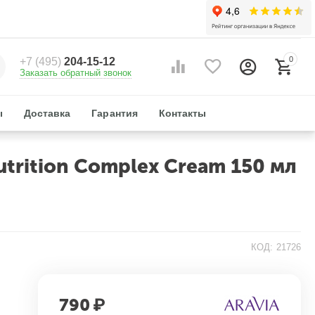
0
+7 (495)
204-15-12
Заказать обратный звонок
ы
Доставка
Гарантия
Контакты
trition Complex Cream 150 мл
КОД:
21726
790
₽