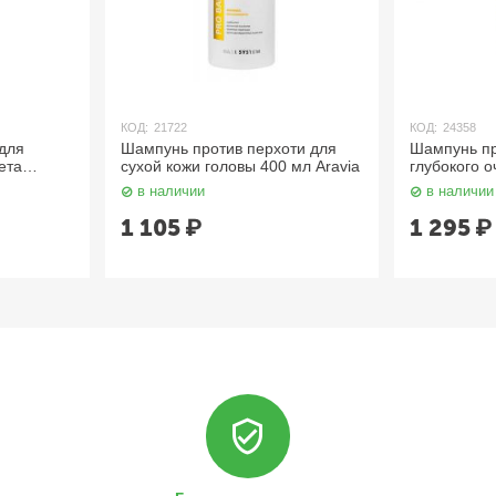
КОД:
21722
КОД:
24358
для
Шампунь против перхоти для
Шампунь пр
ета
сухой кожи головы 400 мл Aravia
глубокого 
шенных
головы и во
в наличии
в наличии
1 105
₽
1 295
₽