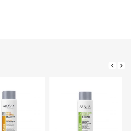
 этапе маникюра, подходит для ежедневного применения.
одой. Перед применением тестируйте на небольшом участке кожи.
enoxyethanol, Cetyl Alcohol, Ethyl Olivate, Tocopheryl Acetate,
raben.