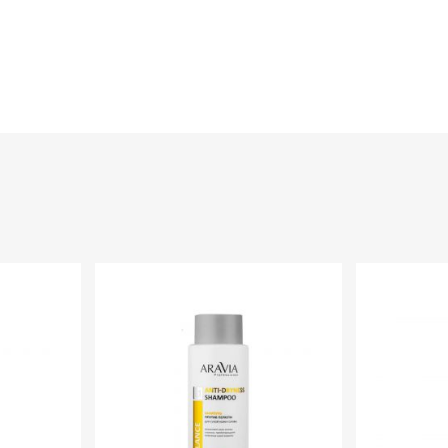
 до полного впитывания. Рекомендован для применения на завершающем
егайте попадания в глаза. При попадании в глаза тщательно промойте в
e) Fruit Oil, Potassium Cetyl Phosphate, Glyceryl Stearate, Dimethicone, Ph
, Parfum, Sodium Acrylates Copolymer, Bht, Propylparaben, Lecithin, Ethylpa