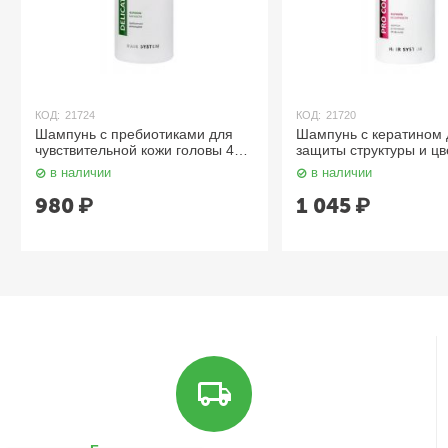
КОД:
21724
КОД:
21720
Шампунь с пребиотиками для
Шампунь с кератином 
чувствительной кожи головы 400
защиты структуры и цв
мл Aravia
поврежденных и окра
в наличии
в наличии
волос 400 мл Aravia
980
₽
1 045
₽