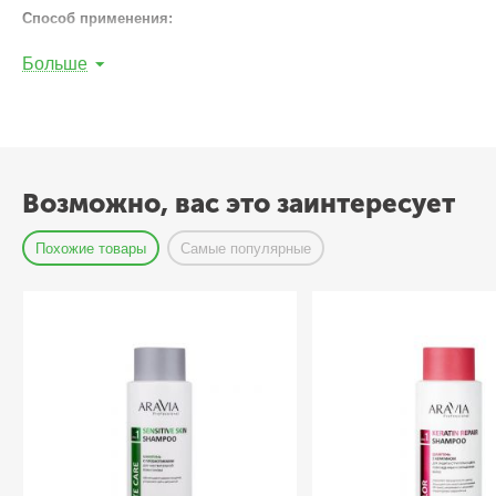
Способ применения:
Небольшое количество крема нанести на очищенную сухую кожу рук
Больше
Меры предосторожности:
не наносите на поврежденную кожу и изб
Состав:
Aqua , Butyrospermum Parkii (Shea) Butter, Glycerin, Olea Europaea (Oliv
Panthenol, Allantoin, Olea Europaea (Olive) Leaf Extract, Methylparaben
Возможно, вас это заинтересует
Похожие товары
Самые популярные