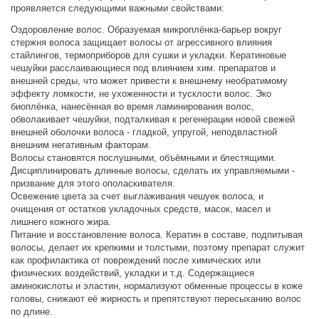
проявляется следующими важными свойствами:
Оздоровление волос. Образуемая микроплёнка-барьер вокруг
стержня волоса защищает волосы от агрессивного влияния
стайлингов, термоприборов для сушки и укладки. Кератиновые
чешуйки расслаивающиеся под влиянием хим. препаратов и
внешней среды, что может привести к внешнему необратимому
эффекту ломкости, не ухоженности и тусклости волос. Эко
биоплёнка, нанесённая во время ламинирования волос,
обволакивает чешуйки, подталкивая к регенерации новой свежей
внешней оболочки волоса - гладкой, упругой, неподвластной
внешним негативным факторам.
Волосы становятся послушными, объёмными и блестящими.
Дисциплинировать длинные волосы, сделать их управляемыми -
призвание для этого ополаскивателя.
Освежение цвета за счет выглаживания чешуек волоса, и
очищения от остатков укладочных средств, масок, масел и
лишнего кожного жира.
Питание и восстановление волоса. Кератин в составе, подпитывая
волосы, делает их крепкими и толстыми, поэтому препарат служит
как профилактика от повреждений после химических или
физических воздействий, укладки и т.д. Содержащиеся
аминокислоты и эластин, нормализуют обменные процессы в коже
головы, снижают её жирность и препятствуют пересыханию волос
по длине.