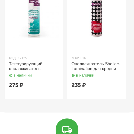
КОД:
17125
КОД:
316
Текстурирующий
Ополаскиватель Shellac-
ополаскиватель,
Lamination для средних
антистатик + объём
и длинных волос 200 мл.
в наличии
в наличии
(Omega-3), 200 мл.
Indigo
Indigo
275
₽
235
₽