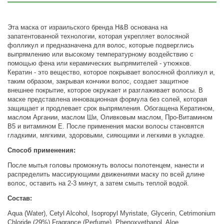
Эта маска от израильского бренда H&B основана на
запатентованной технологии, которая укрепляет волосяной
фолликул и предназначена для волос, которые подверглись
выпрямлению или высокому температурному воздействию с
помощью фена или керамических выпрямителей - утюжков.
Кератин - это вещество, которое покрывает волосяной фолликул и,
таким образом, закрывая кончики волос, создает защитное
внешнее покрытие, которое окружает и разглаживает волосы. В
маске представлена инновационная формула без солей, которая
защищает и продлевает срок выпрямления. Обогащена Кератином,
маслом Аргании, маслом Ши, Оливковым маслом, Про-Витамином
В5 и витамином Е. После применения маски волосы становятся
гладкими, мягкими, здоровыми, сияющими и легкими в укладке.
Способ применения:
После мытья головы промокнуть волосы полотенцем, нанести и
распределить массирующими движениями маску по всей длине
волос, оставить на 2-3 минут, а затем смыть теплой водой.
Состав:
Aqua (Water), Cetyl Alcohol, Isopropyl Myristate, Glycerin, Cetrimonium
Chloride (29%),Fragrance (Perfume), Phenoxyethanol, Aloe