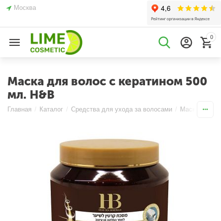
Москва
0
Маска для волос с кератином 500
мл. H&B
Главная
/
Каталог
/
Средства для ухода за волосами
/
Маски
/
Укр