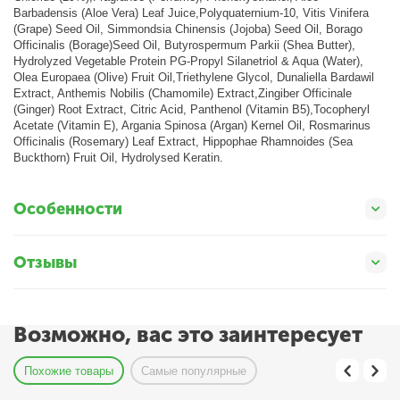
Barbadensis (Aloe Vera) Leaf Juice,Polyquaternium-10, Vitis Vinifera
(Grape) Seed Oil, Simmondsia Chinensis (Jojoba) Seed Oil, Borago
Officinalis (Borage)Seed Oil, Butyrospermum Parkii (Shea Butter),
Hydrolyzed Vegetable Protein PG-Propyl Silanetriol & Aqua (Water),
Olea Europaea (Olive) Fruit Oil,Triethylene Glycol, Dunaliella Bardawil
Extract, Anthemis Nobilis (Chamomile) Extract,Zingiber Officinale
(Ginger) Root Extract, Citric Acid, Panthenol (Vitamin B5),Tocopheryl
Acetate (Vitamin E), Argania Spinosa (Argan) Kernel Oil, Rosmarinus
Officinalis (Rosemary) Leaf Extract, Hippophae Rhamnoides (Sea
Buckthorn) Fruit Oil, Hydrolysed Keratin.
Особенности
Отзывы
Возможно, вас это заинтересует
Похожие товары
Самые популярные