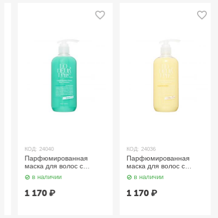
КОД:
24040
КОД:
24036
Парфюмированная
Парфюмированная
маска для волос c
маска для волос c
ароматом бергамота
ароматом иланг-иланг и
в наличии
в наличии
500 мл LODEURLETTE
мандарина 500 мл
LODEURLETTE
1 170
₽
1 170
₽