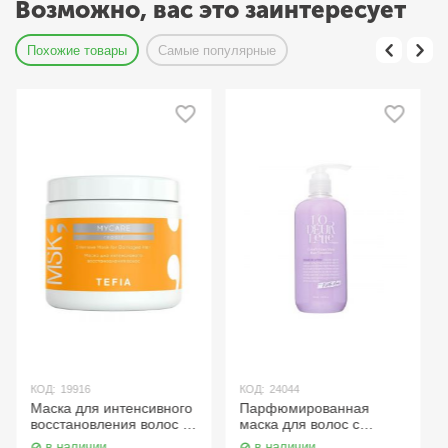
Возможно, вас это заинтересует
Похожие товары
Самые популярные
КОД:
19916
КОД:
24044
Маска для интенсивного
Парфюмированная
восстановления волос /
маска для волос c
Intensive Mask for
ароматом белого
в наличии
в наличии