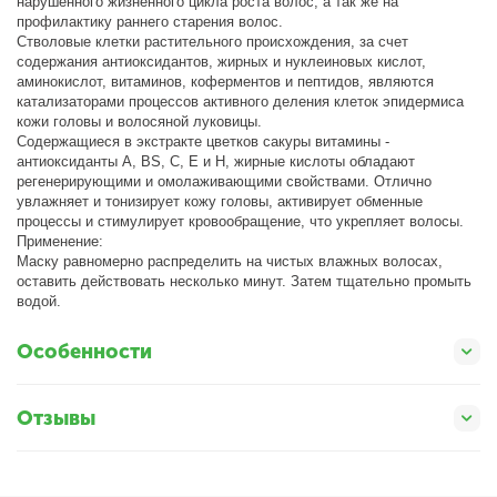
нарушенного жизненного цикла роста волос, а так же на
профилактику раннего старения волос.
Стволовые клетки растительного происхождения, за счет
содержания антиоксидантов, жирных и нуклеиновых кислот,
аминокислот, витаминов, коферментов и пептидов, являются
катализаторами процессов активного деления клеток эпидермиса
кожи головы и волосяной луковицы.
Содержащиеся в экстракте цветков сакуры витамины -
антиоксиданты A, BS, C, E и H, жирные кислоты обладают
регенерирующими и омолаживающими свойствами. Отлично
увлажняет и тонизирует кожу головы, активирует обменные
процессы и стимулирует кровообращение, что укрепляет волосы.
Применение:
Маску равномерно распределить на чистых влажных волосах,
оставить действовать несколько минут. Затем тщательно промыть
водой.
Особенности
Отзывы