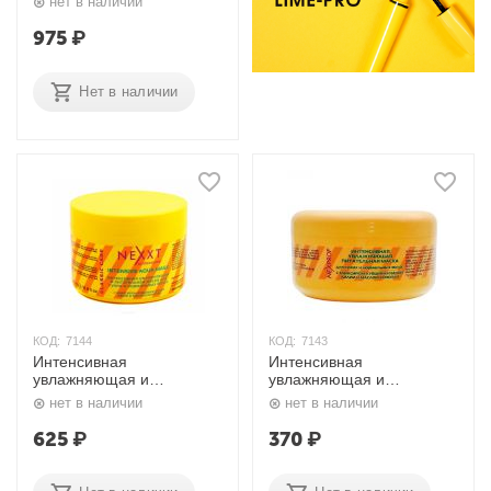
нет в наличии
мл. Nexxt
975
₽
Нет в наличии
КОД:
7144
КОД:
7143
Интенсивная
Интенсивная
увлажняющая и
увлажняющая и
питательная маска 500
питательная маска 200
нет в наличии
нет в наличии
мл. Nexxt
мл. Nexxt
625
₽
370
₽