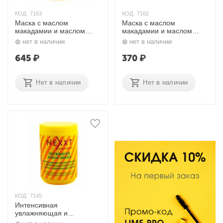
КОД:
7163
КОД:
7162
Маска с маслом
Маска с маслом
макадамии и маслом
макадамии и маслом
оливы 500 мл. Nexxt
оливы 200 мл. Nexxt
нет в наличии
нет в наличии
645
₽
370
₽
Нет в наличии
Нет в наличии
КОД:
7145
Интенсивная
увлажняющая и
питательная маска 1000