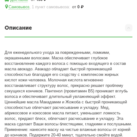
Самовывоз
, 1 пункт самовывоза
:
от
0
₽
Описание
Для еженедельного ухода за поврежденными, ломкими,
окрашенными волосами. Маска обеспечивает глубокое
восстановление каждого волоса с помощью входящего в состав
масла авокадо. Авакадо обладает быстрой проникающей
способностью благодаря его сходству с комплексом жирных
кислот кожи человека. Молочная кислота мгновенно
восстанавливает структуру волос, прекрасно решает проблему
секущихся кончиков. Пантенол (провитамин В5) проникает вглубь
волоса и обеспечивает длительный увлажняющий эффект.
Ценнейшие масла Макадамии и Жожоба с быстрой проникающей
способностью облегчают расчесывание и укладку. Мед,
абрикосовое и кокосовое масла питают, уменьшают ломкость
волос, придают блеск, облегчают расчесывание и укладку. Эта
маска сделает Ваши волосы блестящими, гладкими и послушными.
Применение: нанесите маску на чистые влажные волосы от корней
до кончиков. Подержите 20-40 минут, тщательно смойте водой.