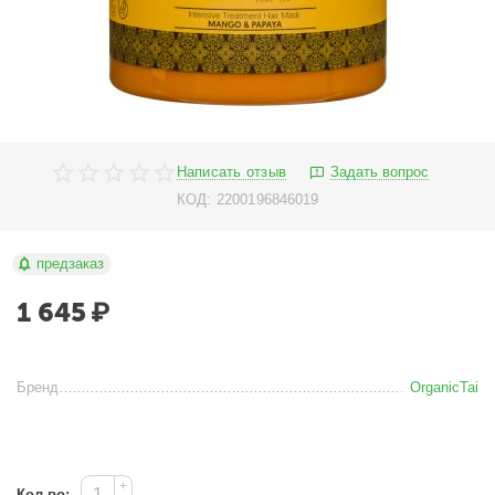
Написать отзыв
Задать вопрос
КОД:
2200196846019
предзаказ
1 645
₽
Бренд
OrganicTai
+
Кол-во: