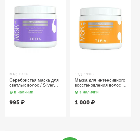
КОД:
19936
КОД:
19916
Серебристая маска для
Маска для интенсивного
светлых волос / Silver
восстановления волос /
Mask for Blonde Hair, 500
Intensive Mask for
в наличии
в наличии
мл TEFIA Myblond
Damaged Hair, 500 мл
TEFIA Mycare
995
₽
1 000
₽