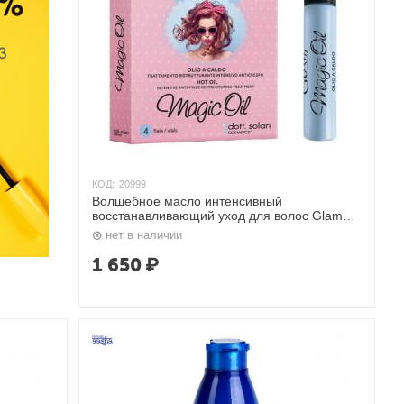
КОД:
20999
Волшебное масло интенсивный
восстанавливающий уход для волос Glam
Magic Oil 4 x 10 мл Dott Solari
нет в наличии
1 650
₽