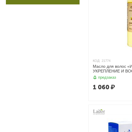
КОД:
21774
Масло для волос 
УКРЕПЛЕНИЕ И ВО
мл. OrganicTai
предзаказ
1 060
₽