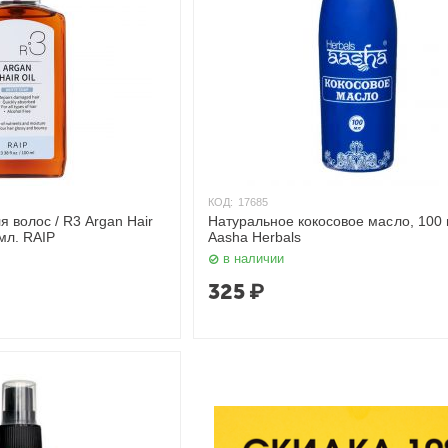
КОД:
17685
 волос / R3 Argan Hair
Натуральное кокосовое масло, 100 
 мл. RAIP
Aasha Herbals
в наличии
325
₽