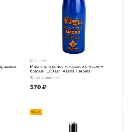
КОД:
17681
гараджем,
Масло для волос кокосовое с маслом
брахми, 100 мл. Aasha Herbals
нет в наличии
370
₽