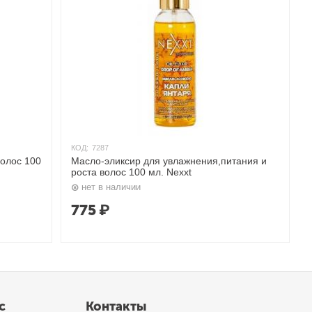
КОД:
7287
волос 100
Масло-эликсир для увлажнения,питания и
роста волос 100 мл. Nexxt
нет в наличии
775
₽
с
Контакты