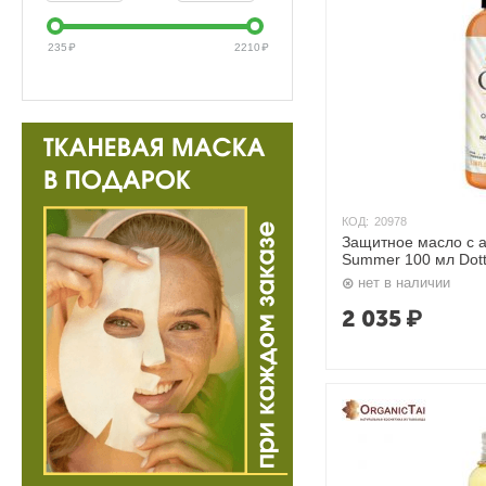
235
₽
2210
₽
КОД:
20978
Защитное масло с 
Summer 10
нет в наличии
2 035
₽