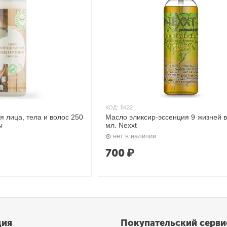
КОД:
8422
я лица, тела и волос 250
Масло эликсир-эссенция 9 жизней 
ы
мл. Nexxt
нет в наличии
700
₽
ция
Покупательский серви