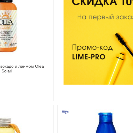
авокадо и лаймом Olea
0 мл Dott Solari