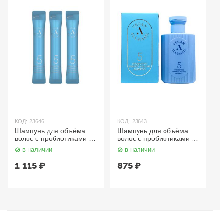
КОД:
23643
КОД:
23645
Шампунь для объёма
Шампунь для объёма
волос с пробиотиками /
волос с пробиотиками /
5 Probiotics Perpect
5 Probiotics Perpect
в наличии
в наличии
Volume Shampoo 150 мл
Volume Shampoo, 500 мл
AllMasil
AllMasil
875
₽
1 590
₽