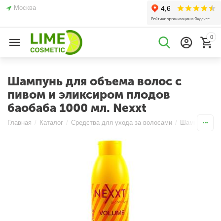
Москва
0
Шампунь для объема волос c
пивом и эликсиром плодов
баобаба 1000 мл. Nexxt
Главная
/
Каталог
/
Средства для ухода за волосами
/
Шампуни
/
Д