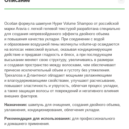
Описание
Особая формула шампуня Hyper Volume Shampoo от российской
марки Aravia с легкой гелевой текстурой разработана специально
для создания непревзойденного эффекта двойного объема
и повышения качества укладки. При соединении с водой
и образовании воздушной пены молекулы volume-up осаждаются
на волосах невесомой вуалью, оказывая кондиционирующее
действие и придавая гладкость и блеск, а при последующем
высыхании меняют свою структуру, увеличиваясь в размерах
и создавая пространство между волосками, чем обеспечивают
прическе исключительный объем и густоту без утяжеления.
Трехалоза и Д-пантенол обладают мощными увлажняющими
и влагоудерживающими свойствами, улучшают расчесывание,
повышают эластичность и упругость, облегчая процесс укладки,
а также защищая волосы от повреждений и негативного влияния
внешних факторов.
Назначение:
шампунь для очищения, создания двойного объема,
увлажнения, кондиционирования, облегчения укладки.
Рекомендация для использования:
для профессионального
и домашнего применения.