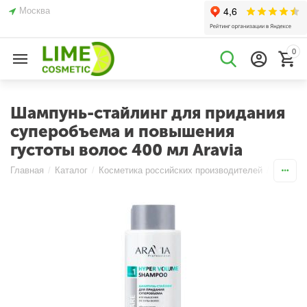
Москва
0
Шампунь-стайлинг для придания
суперобъема и повышения
густоты волос 400 мл Aravia
Главная
/
Каталог
/
Косметика российских производителей
/
ARAVIA