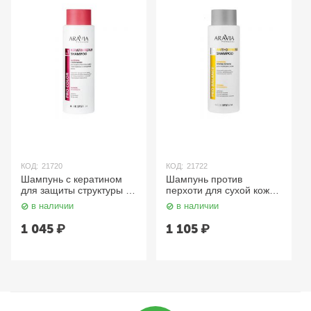
КОД:
21720
КОД:
21722
Шампунь с кератином
Шампунь против
для защиты структуры и
перхоти для сухой кожи
цвета поврежденных и
головы 400 мл Aravia
в наличии
в наличии
окрашенных волос 400
мл Aravia
1 045
₽
1 105
₽