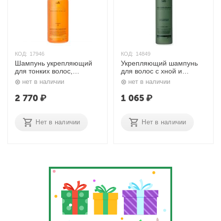
КОД:
17946
КОД:
14849
Шампунь укрепляющий
Укрепляющий шампунь
для тонких волос,
для волос с хной и
Dermatical Hair-Loss
ментолом 200 мл. Lador
нет в наличии
нет в наличии
Shampoo For Thin Hair
530 мл. Lador
2 770
₽
1 065
₽
Нет в наличии
Нет в наличии