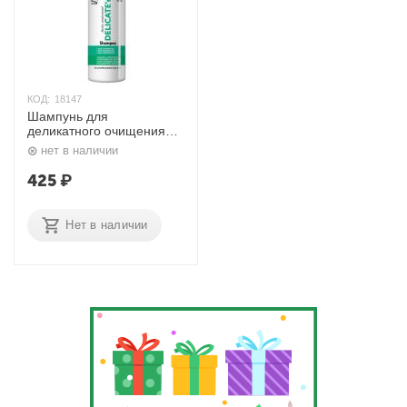
КОД:
18147
Шампунь для
деликатного очищения
волос, Delicate's PH 5.5,
нет в наличии
1000 мл. Frezy Gran'd
425
₽
Нет в наличии