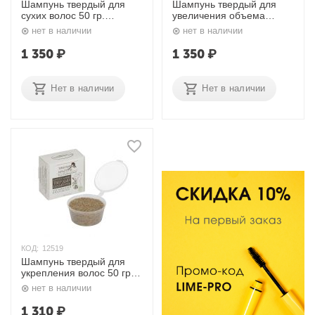
Шампунь твердый для
Шампунь твердый для
сухих волос 50 гр.
увеличения объема
Триумф Красоты
волос 50 гр. Триумф
нет в наличии
нет в наличии
Красоты
1 350
₽
1 350
₽
Нет в наличии
Нет в наличии
КОД:
12519
Шампунь твердый для
укрепления волос 50 гр.
Триумф Красоты
нет в наличии
1 310
₽