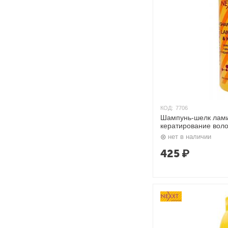
КОД:
7706
Шампунь-шелк лам
кератирование воло
нет в наличии
425
₽