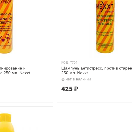
КОД:
7704
инирование и
Шампунь антистресс, против старе
с 250 мл. Nexxt
250 мл. Nexxt
нет в наличии
425
₽