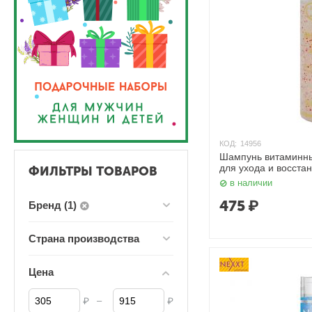
КОД:
14956
Шампунь витаминны
для ухода и восста
ФИЛЬТРЫ ТОВАРОВ
Nexxt
в наличии
475
₽
Бренд (1)
Страна производства
Цена
–
₽
₽