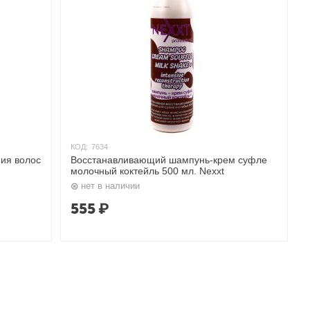
КОД:
7634
ния волос
Восстанавливающий шампунь-крем суфле
молочный коктейль 500 мл. Nexxt
нет в наличии
555
₽