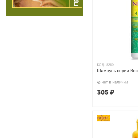
КОД:
8280
Шампунь серии Весн
нет в наличии
305
₽