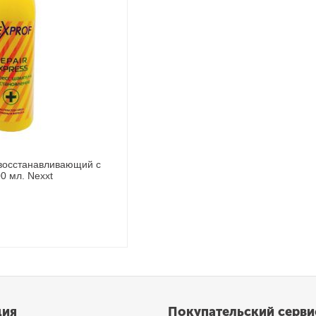
восстанавливающий с
0 мл. Nexxt
ция
Покупательский серви