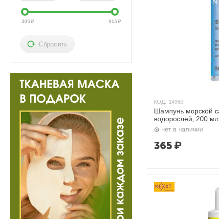
305
₽
915
₽
Сбросить
КОД:
14960
Шампунь морской са
водорослей, 200 мл
нет в наличии
365
₽