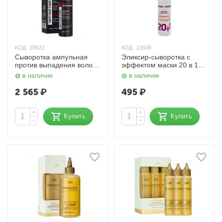
КОД:
20622
КОД:
13508
Сыворотка ампульная
Эликсир-сыворотка с
против выпадения волос
эффектом маски 20 в 1,
150 мл Aravia
200 мл. Nexxt
в наличии
в наличии
2 565
₽
495
₽
+
+
Купить
Купить
−
−