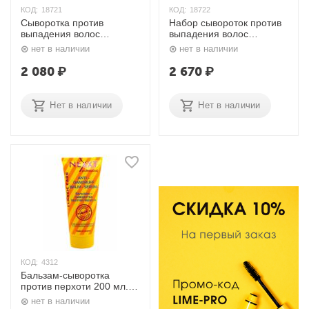
КОД:
18721
КОД:
18722
Сыворотка против
Набор сывороток против
выпадения волос
выпадения волос
Dermatical Active
Dermatical Active
нет в наличии
нет в наличии
Ampoule, 250 мл. Lador
Ampoule, 30 мл.*6 шт.
Lador
2 080
₽
2 670
₽
Нет в наличии
Нет в наличии
КОД:
4312
Бальзам-сыворотка
против перхоти 200 мл.
Nexxt
нет в наличии