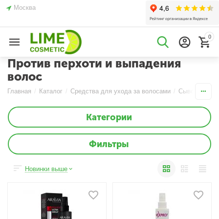
Москва
0
Против перхоти и выпадения
волос
Главная
/
Каталог
/
Средства для ухода за волосами
/
Сыворотки
/
Категории
Фильтры
Новинки выше