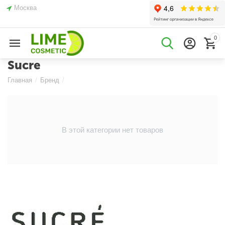
Москва
0
Sucre
Главная
/
Бренд
/
В этой категории нет товаров