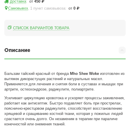
Доставка
:
от
450
₽
Самовывоз
, 1 пункт самовывоза
:
от
0
₽
СПИСОК ВАРИАНТОВ ТОВАРА
Описание
Бальзам тайский красный от бренда
Mho Shee Woke
изготовлен из
вытяжек дикорастущих растений и натуральных масел.
Применяется для лечения и снятия боли в суставах и мышцах при
артрите, остеохондрозе, радикулите, полиартрите.
Усиливает циркуляцию кровотока и ускоряет процессы заживления,
работает как антисептик. Быстро подавляет боль при прострелах,
пояснично-крестцовом радикулите, способствует восстановлению
хрящевой и сращиванию костной ткани, которая у пожилых людей
срастается очень долго. Он незаменим в терапии при параличе
конечностей или онемения тканей.