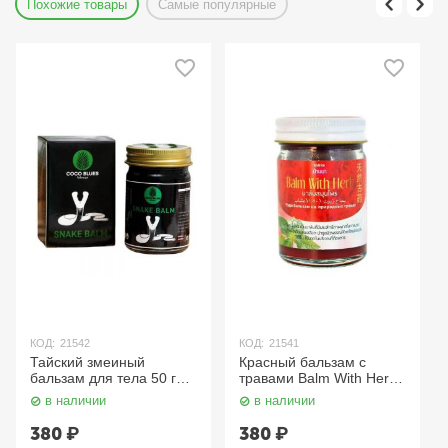
Похожие товары
Самые популярные
КОД:
21542
КОД:
21541
Тайский змеиный
Красный бальзам с
бальзам для тела 50 г
травами Balm With Herb
Coco Blues
50 г Banna
в наличии
в наличии
380
₽
380
₽