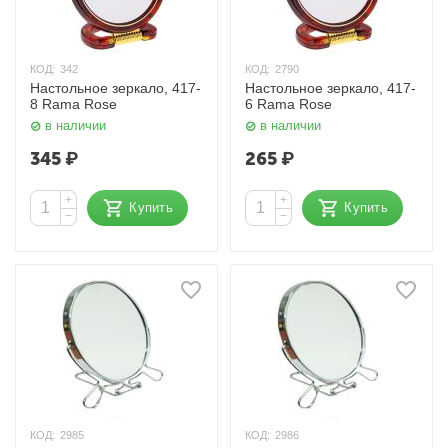
КОД:
342
КОД:
2790
Настольное зеркало, 417-
Настольное зеркало, 417-
8 Rama Rose
6 Rama Rose
в наличии
в наличии
345
₽
265
₽
+
+
Купить
Купить
−
−
КОД:
2985
КОД:
2986