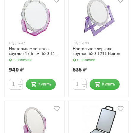
КОД:
6547
КОД:
2093
Настольное зеркало
Настольное зеркало
круглое 17,5 см. 530-1138
круглое 530-1211 Beiron
Beiron
в наличии
в наличии
940
₽
535
₽
+
+
Купить
Купить
−
−