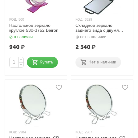
КОД:
500
КОД:
3529
Настольное зеркало
Складное зеркало
круглое 530-3752 Beiron
заднего вида с двумя
ручками NB00035,
в наличии
нет в наличии
черный Dewal
940
₽
2 340
₽
+
Купить
Нет в наличии
−
КОД:
2984
КОД:
2987