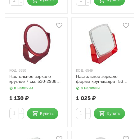
−
−
КОД:
6550
КОД:
6549
Настольное зеркало
Настольное зеркало
круглое 7 см. 530-2938
форма круг-квадрат 530-
Beiron
1216 Beiron
в наличии
в наличии
1 130
₽
1 025
₽
+
+
Купить
Купить
−
−