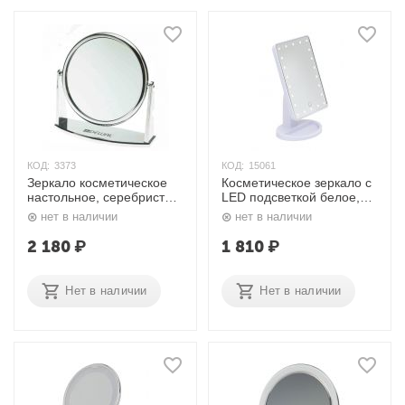
КОД:
3373
КОД:
15061
Зеркало косметическое
Косметическое зеркало с
настольное, серебристое
LED подсветкой белое,
MR-425 Dewal
прямоугольное
нет в наличии
нет в наличии
(батарейки+ USB) Nail Art
2 180
₽
1 810
₽
Нет в наличии
Нет в наличии