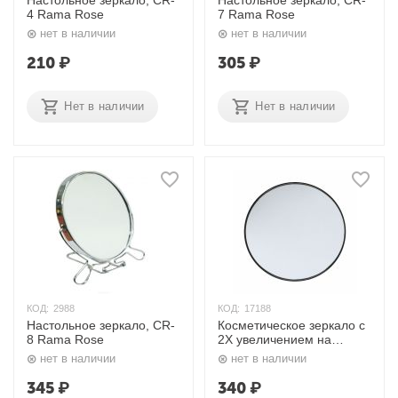
Настольное зеркало, CR-
Настольное зеркало, CR-
4 Rama Rose
7 Rama Rose
нет в наличии
нет в наличии
210
₽
305
₽
Нет в наличии
Нет в наличии
КОД:
2988
КОД:
17188
Настольное зеркало, CR-
Косметическое зеркало с
8 Rama Rose
2X увеличением на
присосках, круглое,
нет в наличии
нет в наличии
черное 471 Rama Rose
345
₽
340
₽