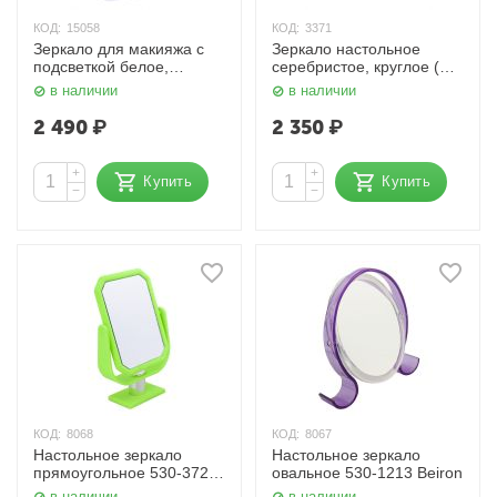
КОД:
15058
КОД:
3371
Зеркало для макияжа с
Зеркало настольное
подсветкой белое,
серебристое, круглое (14
прямоугольное Nail Art
х 23 см.) Dewal
в наличии
в наличии
2 490
₽
2 350
₽
+
+
Купить
Купить
−
−
КОД:
8068
КОД:
8067
Настольное зеркало
Настольное зеркало
прямоугольное 530-3728
овальное 530-1213 Beiron
Beiron
в наличии
в наличии