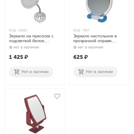
КОД:
15060
КОД:
7067
Зеркало на присоске с
Зеркало настольное в
подсветкой белое,
прозрачной оправе,
круглое Nail Art
круглое MR110 Dewal
нет в наличии
нет в наличии
1 425
₽
625
₽
Нет в наличии
Нет в наличии