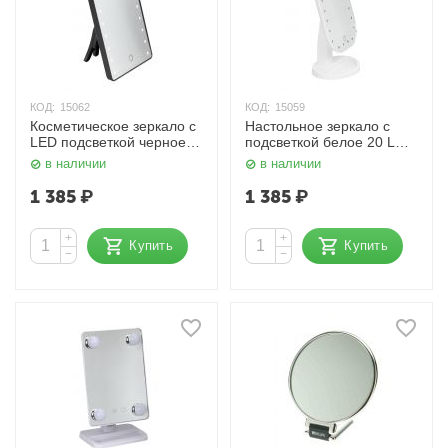
КОД:
15062
КОД:
15059
Косметическое зеркало с
Настольное зеркало c
LED подсветкой черное
подсветкой белое 20 LED
Nail Art
illuminated Nail Art
в наличии
в наличии
1 385
₽
1 385
₽
+
+
Купить
Купить
−
−