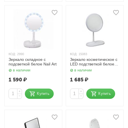
КОД:
2990
КОД:
15083
Зеркало складное с
Зеркало косметическое с
подсветкой белое Nail Art
LED подстветкой белое
(батарейки + USB) Nail Art
в наличии
в наличии
1 590
₽
1 685
₽
+
+
Купить
Купить
−
−