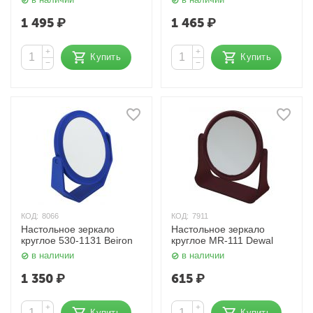
1 495
₽
1 465
₽
+
+
Купить
Купить
−
−
КОД:
8066
КОД:
7911
Настольное зеркало
Настольное зеркало
круглое 530-1131 Beiron
круглое MR-111 Dewal
в наличии
в наличии
1 350
₽
615
₽
+
+
Купить
Купить