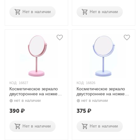
Нет в наличии
Нет в наличии
КОД:
16827
КОД:
16826
Косметическое зеркало
Косметическое зеркало
двустороннее на ножке
двустороннее на ножке
R-21 Rama Rose
R-15 Rama Rose
нет в наличии
нет в наличии
390
₽
375
₽
Нет в наличии
Нет в наличии