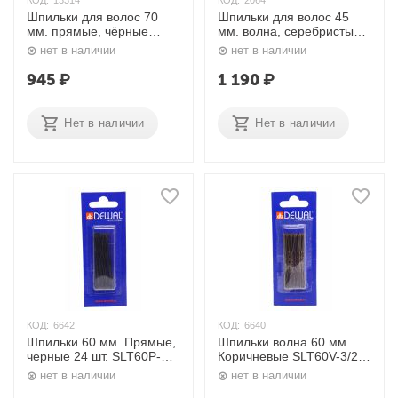
КОД:
13314
КОД:
2064
Шпильки для волос 70
Шпильки для волос 45
мм. прямые, чёрные
мм. волна, серебристые
SLT70P-1/200 Dewal
SLT45V-4S/200 Dewal
нет в наличии
нет в наличии
945
₽
1 190
₽
Нет в наличии
Нет в наличии
КОД:
6642
КОД:
6640
Шпильки 60 мм. Прямые,
Шпильки волна 60 мм.
черные 24 шт. SLT60P-
Коричневые SLT60V-3/24
1/24 Dewal
Dewal
нет в наличии
нет в наличии