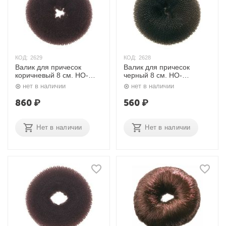
КОД:
2629
КОД:
2628
Валик для причесок
Валик для причесок
коричневый 8 см. HO-
черный 8 см. HO-
5321S/10 Dewal
5321S/10 Dewal
нет в наличии
нет в наличии
860
₽
560
₽
Нет в наличии
Нет в наличии