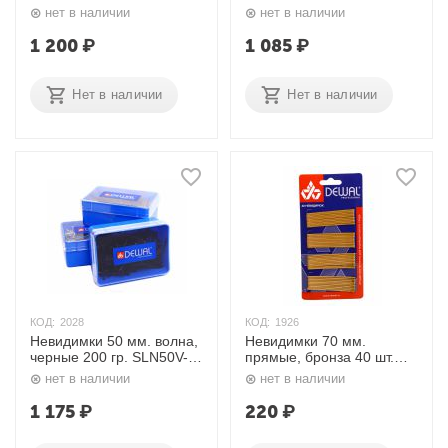
SLN50V-3/200 Dewal
SLN40V-4/200 Dewal
нет в наличии
нет в наличии
1 200
₽
1 085
₽
Нет в наличии
Нет в наличии
КОД:
2028
КОД:
1926
Невидимки 50 мм. волна,
Невидимки 70 мм.
черные 200 гр. SLN50V-
прямые, бронза 40 шт.
1/200 Dewal
CL3021BZ Dewal
нет в наличии
нет в наличии
1 175
₽
220
₽