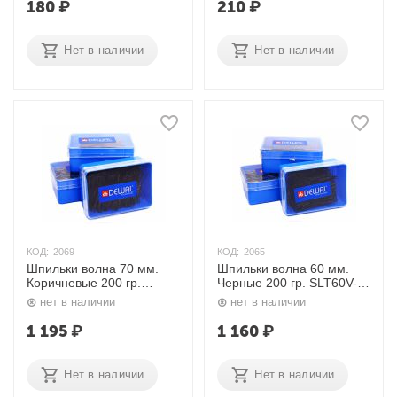
180
₽
210
₽
Нет в наличии
Нет в наличии
КОД:
2069
КОД:
2065
Шпильки волна 70 мм.
Шпильки волна 60 мм.
Коричневые 200 гр.
Черные 200 гр. SLT60V-
SLT70V-3/200 Dewal
1/200 Dewal
нет в наличии
нет в наличии
1 195
₽
1 160
₽
Нет в наличии
Нет в наличии