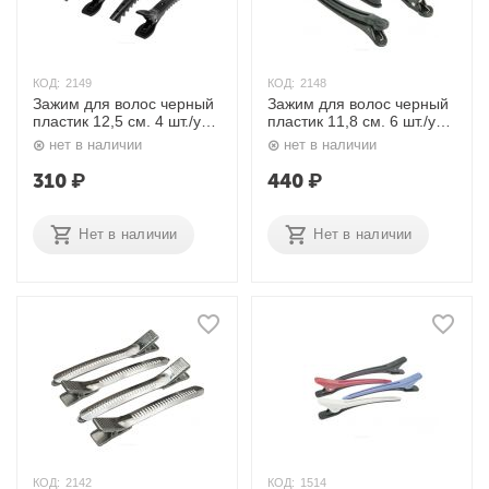
КОД:
2149
КОД:
2148
Зажим для волос черный
Зажим для волос черный
пластик 12,5 см. 4 шт./уп.
пластик 11,8 см. 6 шт./уп.
JB-0024 Dewal
JB-0018 Dewal
нет в наличии
нет в наличии
310
₽
440
₽
Нет в наличии
Нет в наличии
КОД:
2142
КОД:
1514