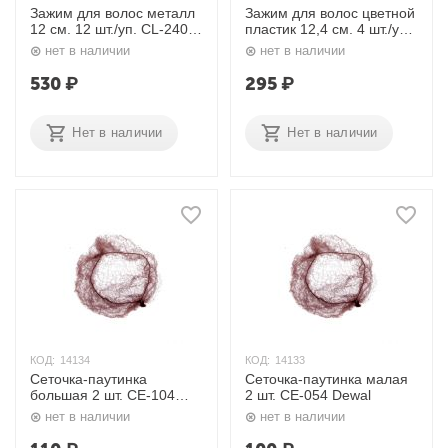
Зажим для волос металл
Зажим для волос цветной
12 см. 12 шт./уп. CL-2406
пластик 12,4 см. 4 шт./уп.
Dewal
JB-0022 Dewal
нет в наличии
нет в наличии
530
₽
295
₽
Нет в наличии
Нет в наличии
КОД:
14134
КОД:
14133
Сеточка-паутинка
Сеточка-паутинка малая
большая 2 шт. CE-104
2 шт. CE-054 Dewal
Dewal
нет в наличии
нет в наличии