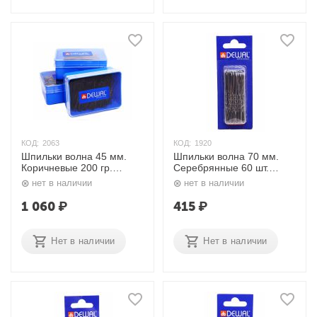
КОД:
2063
КОД:
1920
Шпильки волна 45 мм.
Шпильки волна 70 мм.
Коричневые 200 гр.
Серебрянные 60 шт.
SLT45V-3/200 Dewal
SLT70V-1/60 Dewal
нет в наличии
нет в наличии
1 060
₽
415
₽
Нет в наличии
Нет в наличии