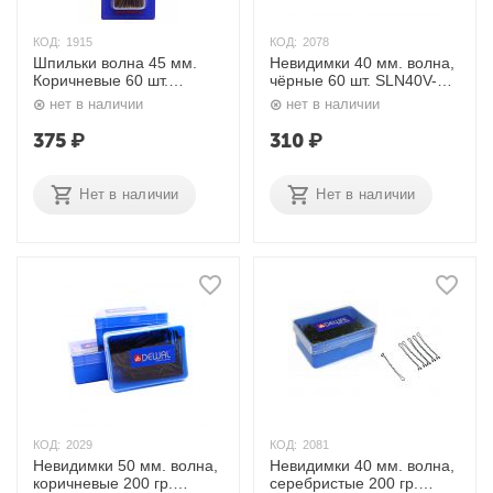
КОД:
1915
КОД:
2078
Шпильки волна 45 мм.
Невидимки 40 мм. волна,
Коричневые 60 шт.
чёрные 60 шт. SLN40V-
SLT45V-3/60 Dewal
1/60 Dewal
нет в наличии
нет в наличии
375
₽
310
₽
Нет в наличии
Нет в наличии
КОД:
2029
КОД:
2081
Невидимки 50 мм. волна,
Невидимки 40 мм. волна,
коричневые 200 гр.
серебристые 200 гр.