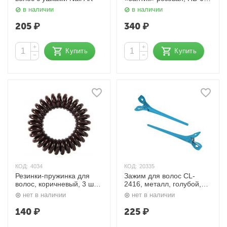
Dewal
в наличии
в наличии
205
₽
340
₽
+
+
Купить
Купить
−
−
КОД:
4034
КОД:
20335
Резинки-пружинка для
Зажим для волос CL-
волос, коричневый, 3 шт.
2416, металл, голубой,
Dewal
5,5 см, 12 шт. Dewal
нет в наличии
нет в наличии
140
₽
225
₽