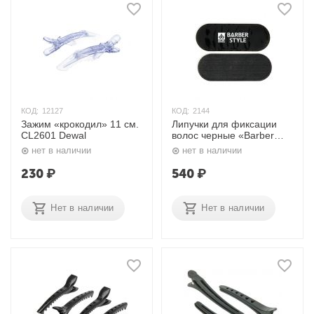
КОД:
12127
КОД:
2144
Зажим «крокодил» 11 см.
Липучки для фиксации
CL2601 Dewal
волос черные «Barber
Style» Dewal
нет в наличии
нет в наличии
230
₽
540
₽
Нет в наличии
Нет в наличии