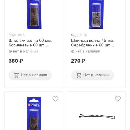
КОД:
1918
КОД:
1916
Шпильки волна 60 мм.
Шпильки волна 45 мм.
Коричневые 60 шт.
Серебрянные 60 шт.
SLT60V-3/60 Dewal
SLT45V-4S/60 Dewal
нет в наличии
нет в наличии
380
₽
270
₽
Нет в наличии
Нет в наличии