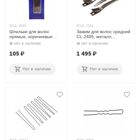
КОД:
6643
КОД:
2141
Шпильки для волос
Зажим для волос средний
прямые, коричневые
CL-2405, металл,
SLT60P-3/24, 60 мм, 24
серебристый, 6,5 см, 36
нет в наличии
нет в наличии
шт. Dewal
шт. Dewal
105
₽
1 495
₽
Нет в наличии
Нет в наличии