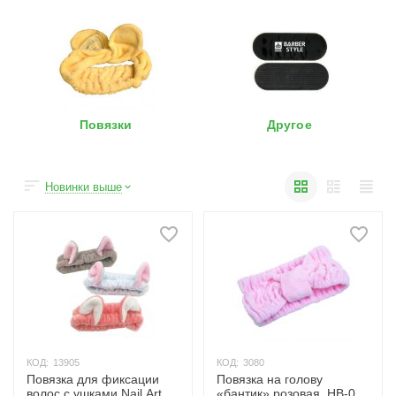
Повязки
Другое
Новинки выше
КОД:
13905
КОД:
3080
Повязка для фиксации
Повязка на голову
волос с ушками Nail Art
«бантик» розовая, НВ-02