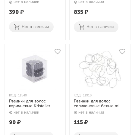
Dewal
5111 Dewal
нет в наличии
нет в наличии
390
₽
835
₽
Нет в наличии
Нет в наличии
КОД:
11540
КОД:
11916
Резинки для волос
Резинки для волос
коричневые Kristaller
силиконовые белые mini
RES037 Dewal
нет в наличии
нет в наличии
90
₽
115
₽