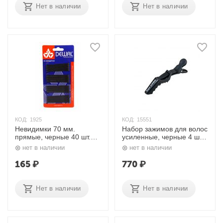
Нет в наличии
Нет в наличии
КОД:
1925
КОД:
15551
Невидимки 70 мм.
Набор зажимов для волос
прямые, черные 40 шт.
усиленные, черные 4 шт.
CL3021B Dewal
Jumbo h10986-15
нет в наличии
нет в наличии
Harizma
165
₽
770
₽
Нет в наличии
Нет в наличии