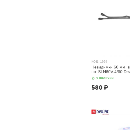
КОД:
1929
Невидимки 60 мм. в
шт. SLN60V-4/60 De
в наличии
580
₽