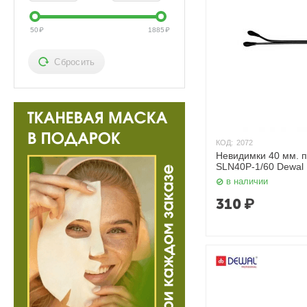
50
₽
1885
₽
Сбросить
КОД:
2072
Невидимки 40 мм. п
SLN40P-1/60 Dewal
в наличии
310
₽