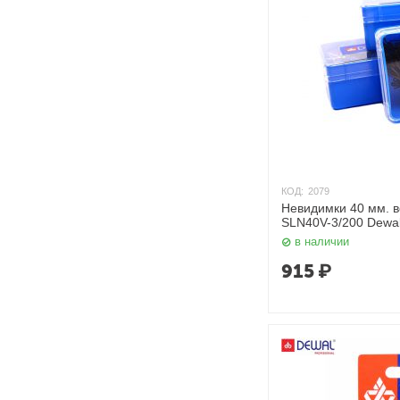
КОД:
2079
Невидимки 40 мм. в
SLN40V-3/200 Dewa
в наличии
915
₽