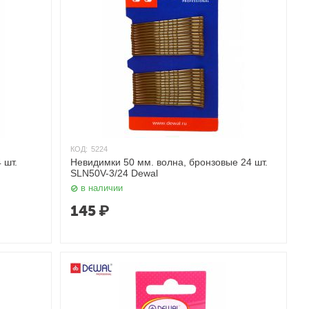
КОД:
5224
 шт.
Невидимки 50 мм. волна, бронзовые 24 шт.
SLN50V-3/24 Dewal
в наличии
145
₽