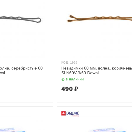
КОД:
1928
олна, серебристые 60
Невидимки 60 мм. волна, коричневы
wal
SLN60V-3/60 Dewal
в наличии
490
₽