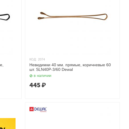
КОД:
2074
е,
Невидимки 40 мм. прямые, коричневые 60
шт. SLN40P-3/60 Dewal
в наличии
445
₽