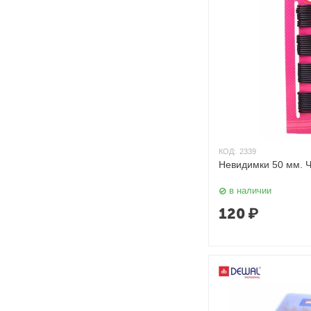
КОД:
2339
Невидимки 50 мм. 
в наличии
120
₽