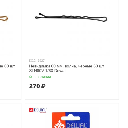
КОД:
1927
е 60 шт.
Невидимки 60 мм. волна, чёрные 60 шт.
SLN60V-1/60 Dewal
в наличии
270
₽