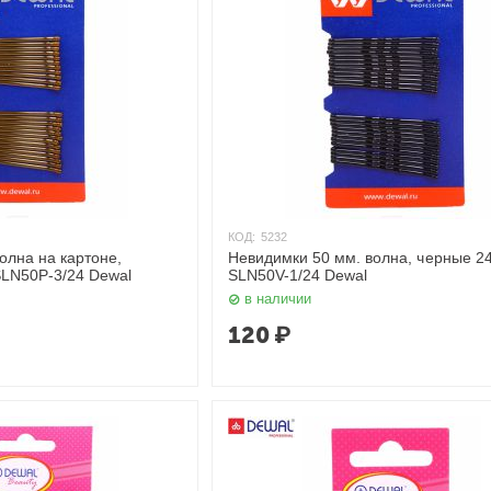
КОД:
5232
Невидимки 50 мм. волна, черные 24
SLN50P-3/24 Dewal
SLN50V-1/24 Dewal
в наличии
120
₽