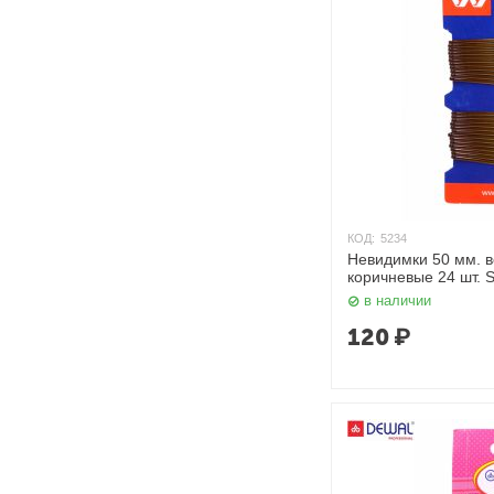
КОД:
5234
Невидимки 50 мм. волна на картоне,
коричневые 24 шт. 
в наличии
120
₽