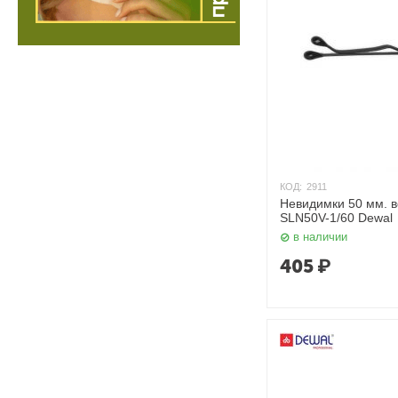
КОД:
2911
Невидимки 50 мм. в
SLN50V-1/60 Dewal
в наличии
405
₽