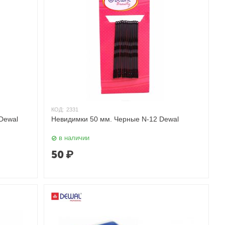
КОД:
2331
Dewal
Невидимки 50 мм. Черные N-12 Dewal
в наличии
50
₽