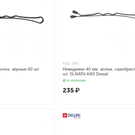
КОД:
2082
олна, чёрные 60 шт.
Невидимки 40 мм. волна, серебрис
шт. SLN40V-4/60 Dewal
в наличии
235
₽