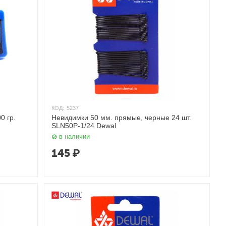
КОД:
5237
0 гр.
Невидимки 50 мм. прямые, черные 24 шт.
SLN50P-1/24 Dewal
в наличии
145
₽