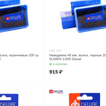
КОД:
2077
олна, коричневые 200 гр.
Невидимки 40 мм. волна, черные 20
l
SLN40V-1/200 Dewal
в наличии
915
₽