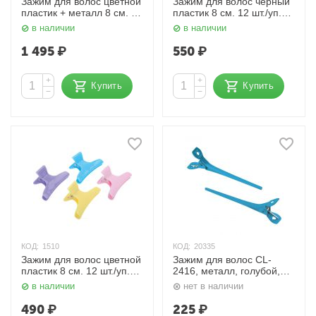
Зажим для волос цветной
Зажим для волос черный
пластик + металл 8 см. 12
пластик 8 см. 12 шт./уп.
шт./уп. CL-2403 Dewal
CL-2202 Dewal
в наличии
в наличии
1 495
₽
550
₽
+
+
Купить
Купить
−
−
КОД:
1510
КОД:
20335
Зажим для волос цветной
Зажим для волос CL-
пластик 8 см. 12 шт./уп.
2416, металл, голубой,
CL-2202 Dewal
5,5 см, 12 шт. Dewal
в наличии
нет в наличии
490
₽
225
₽