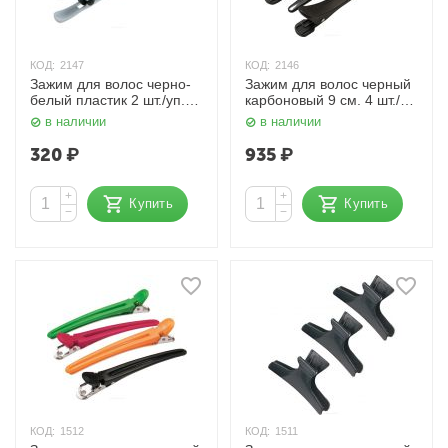
КОД:
2147
КОД:
2146
Зажим для волос черно-
Зажим для волос черный
белый пластик 2 шт./уп.
карбоновый 9 см. 4 шт./
CL-2523 Dewal
уп. CL-2522 Dewal
в наличии
в наличии
320
₽
935
₽
+
+
Купить
Купить
−
−
КОД:
1512
КОД:
1511