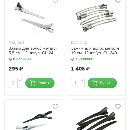
КОД:
2915
КОД:
2913
Зажим для волос металл
Зажим для волос металл
5,5 см. 12 шт./уп. CL-2415
10 см. 12 шт./уп. CL-2401
Dewal
Dewal
в наличии
в наличии
295
₽
1 405
₽
+
+
Купить
Купить
−
−