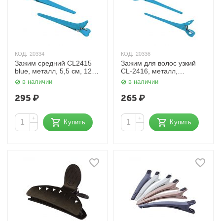
КОД:
20334
КОД:
20336
Зажим средний CL2415
Зажим для волос узкий
blue, металл, 5,5 см, 12
CL-2416, металл,
шт. Dewal
голубой, 5,5 см, 12 шт.
в наличии
в наличии
Dewal
295
₽
265
₽
+
+
Купить
Купить
−
−