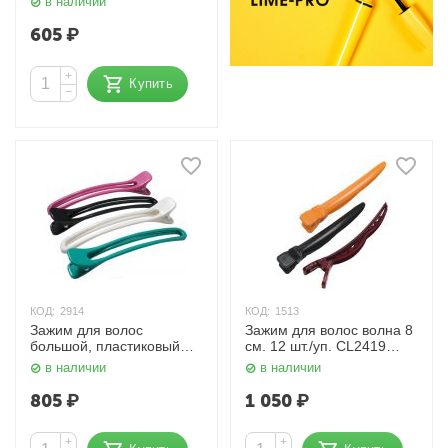
в наличии
12 шт. Dewal
605
₽
+
Купить
−
КОД:
2914
КОД:
1513
Зажим для волос
Зажим для волос волна 8
большой, пластиковый
см. 12 шт./уп. CL2419
CL-2410, 12 см, 4 шт.
Dewal
в наличии
в наличии
Dewal
805
₽
1 050
₽
+
+