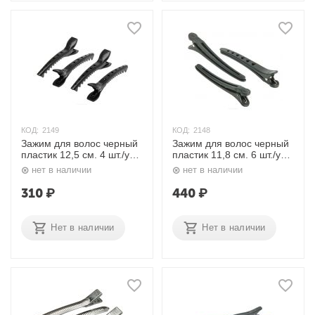
КОД:
2149
КОД:
2148
Зажим для волос черный
Зажим для волос черный
пластик 12,5 см. 4 шт./уп.
пластик 11,8 см. 6 шт./уп.
JB-0024 Dewal
JB-0018 Dewal
нет в наличии
нет в наличии
310
₽
440
₽
Нет в наличии
Нет в наличии