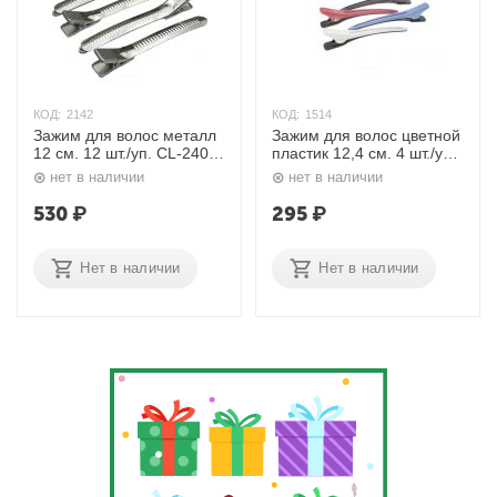
КОД:
2142
КОД:
1514
Зажим для волос металл
Зажим для волос цветной
12 см. 12 шт./уп. CL-2406
пластик 12,4 см. 4 шт./уп.
Dewal
JB-0022 Dewal
нет в наличии
нет в наличии
530
₽
295
₽
Нет в наличии
Нет в наличии