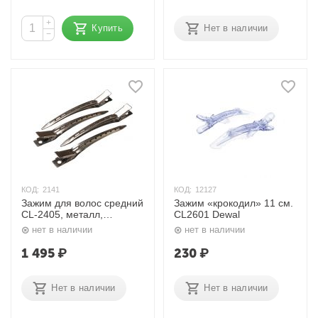
+
Купить
Нет в наличии
−
КОД:
2141
КОД:
12127
Зажим для волос средний
Зажим «крокодил» 11 см.
CL-2405, металл,
CL2601 Dewal
серебристый, 6,5 см, 36
нет в наличии
нет в наличии
шт. Dewal
1 495
₽
230
₽
Нет в наличии
Нет в наличии