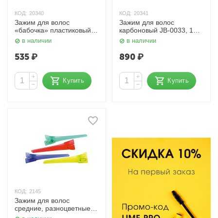
КОД:
20340
КОД:
20341
Зажим для волос
Зажим для волос
«бабочка» пластиковый
карбоновый JB-0033, 12
JB00315, 10 см, 4 шт.
см, 6 шт. Dewal
в наличии
в наличии
Dewal
535
₽
890
₽
+
+
Купить
Купить
−
−
КОД:
2145
Зажим для волос
средние, разноцветные
CL-2521, пластик, 6 см.,