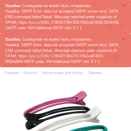
×
Москва
Ошибка
Сообщение не может быть отправлено.
Ошибка: SMTP Error: data not accepted.SMTP server error: DATA
END command failed Detail: Message rejected under suspicion of
SPAM; https://ya.cc/1IrBc 1786327394-D3CVNGodCW20-D2I4tU5L
0
SMTP code: 554 Additional SMTP info: 5.7.1
×
Ошибка
Сообщение не может быть отправлено.
Ошибка: SMTP Error: data not accepted.SMTP server error: DATA
Зажим для волос большой,
END command failed Detail: Message rejected under suspicion of
пластиковый CL-2410, 12 см, 4 шт.
SPAM; https://ya.cc/1IrBc 1786327394-D3CVNGodCW20-
MlQnd5tN SMTP code: 554 Additional SMTP info: 5.7.1
Dewal
Главная
/
Каталог
/
Аксессуары для волос
/
Зажимы
/