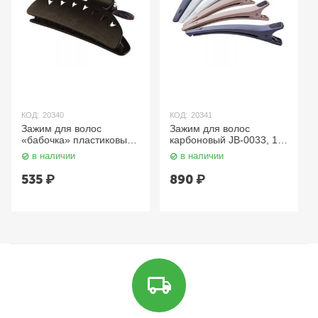
КОД:
20340
КОД:
20341
Зажим для волос
Зажим для волос
«бабочка» пластиковый
карбоновый JB-0033, 12
JB00315, 10 см, 4 шт.
см, 6 шт. Dewal
в наличии
в наличии
Dewal
535
₽
890
₽