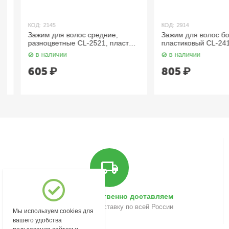
КОД:
2145
КОД:
2914
Зажим для волос средние,
Зажим для волос боль
разноцветные CL-2521, пластик,
пластиковый CL-2410, 
6 см., 12 шт. Dewal
шт. Dewal
в наличии
в наличии
605
₽
805
₽
Быстро и качественно доставляем
Осуществляем доставку по всей России
Мы используем cookies для
вашего удобства