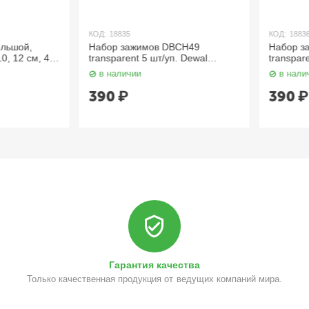
КОД:
18835
КОД:
18836
шой,
Набор зажимов DBCH49
Набор зажи
12 см, 4
transparent 5 шт/уп. Dewal
transparent
Beauty
Beauty
в наличии
в наличии
390
₽
390
₽
Гарантия качества
Только качественная продукция от ведущих компаний мира.