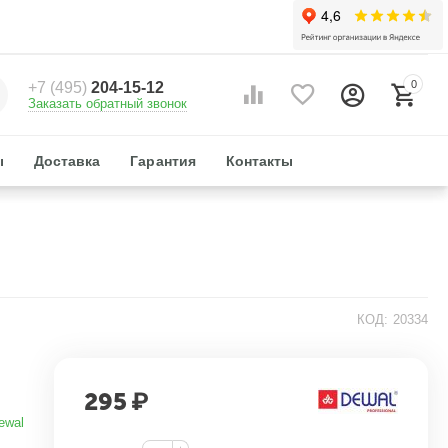
0
+7 (495)
204-15-12
Заказать обратный звонок
ы
Доставка
Гарантия
Контакты
КОД:
20334
295
₽
ewal