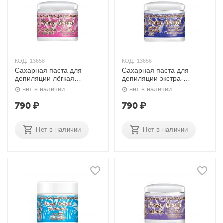
КОД:
13658
КОД:
13656
Сахарная паста для
Сахарная паста для
депиляции лёгкая
депиляции экстра-
(плотная) с медом и
плотная мужская и для
нет в наличии
нет в наличии
глиной 750 мл. Frezy
жестких волос 750 мл.
Gran'd
Frezy Gran'd
790
₽
790
₽
Нет в наличии
Нет в наличии