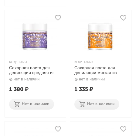
КОД:
13661
КОД:
13660
Сахарная паста для
Сахарная паста для
депиляции средняя из
депиляции мягкая из
тростникового сахара с
тростникового сахара с
нет в наличии
нет в наличии
кокосовым маслом 1500
маслом авокадо 1500 мл.
мл. Frezy Gran'd
Frezy Gran'd
1 380
₽
1 335
₽
Нет в наличии
Нет в наличии