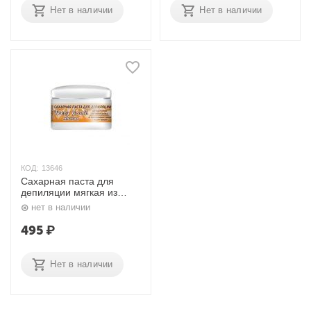
Нет в наличии
Нет в наличии
КОД:
13646
Сахарная паста для
депиляции мягкая из
тростникового сахара с
нет в наличии
маслом авокадо 400 мл.
Frezy Gran'd
495
₽
Нет в наличии