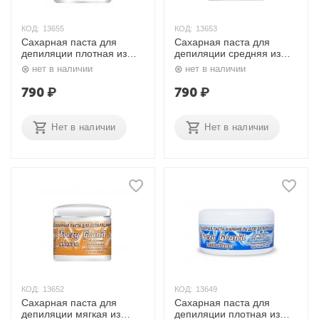
КОД:
13655
КОД:
13653
Сахарная паста для
Сахарная паста для
депиляции плотная из
депиляции средняя из
тростникового сахара с
тростникового сахара с
нет в наличии
нет в наличии
ванильными сливками
кокосовым маслом 750
750 мл. Frezy Gran'd
мл. Frezy Gran'd
790
₽
790
₽
Нет в наличии
Нет в наличии
КОД:
13652
КОД:
13649
Сахарная паста для
Сахарная паста для
депиляции мягкая из
депиляции плотная из