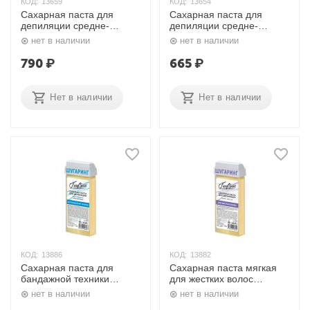
КОД:
13659
КОД:
13654
Сахарная паста для
Сахарная паста для
депиляции средне-
депиляции средне-
плотная с желтком и
плотная с желтком и
нет в наличии
нет в наличии
маслом оливы 750 мл.
маслом оливы 750 мл.
Frezy Gran'd
Frezy Gran'd
790
₽
665
₽
Нет в наличии
Нет в наличии
КОД:
13886
КОД:
13882
Сахарная паста для
Сахарная паста мягкая
бандажной техники
для жестких волос
гипоаллергенная NEO
SWEET NECTAR 150 мл.
нет в наличии
нет в наличии
ORGANIC 150 мл. Frezy
Frezy Gran'd