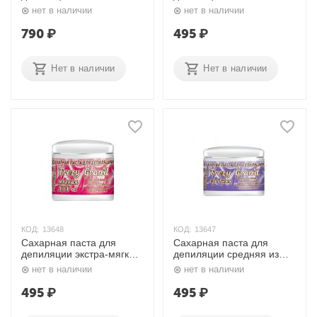
тростникового сахара с
тростникового сахара с
нет в наличии
нет в наличии
маслом авокадо 750 мл.
ванильными сливками
Frezy Gran'd
400 мл. Frezy Gran'd
790
₽
495
₽
Нет в наличии
Нет в наличии
КОД:
13648
КОД:
13647
Сахарная паста для
Сахарная паста для
депиляции экстра-мягкая
депиляции средняя из
ХХХ +18 из тростникового
тростникового сахара с
нет в наличии
нет в наличии
сахара с феромонами
кокосовым маслом 400
400 мл. Frezy Gran'd
мл. Frezy Gran'd
495
₽
495
₽